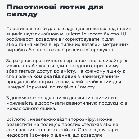
Пластикові лотки для
складу
Пластикові лотки для складу
відрізняються від інших
ящиків надзвичайною міцністю і зносостійкістю. Ці
особливості дозволяє використовувати їх для
зберігання метизів, кріпильних деталей, метричних
виробів або іншої важкої розсипної продукції.
За рахунок практичного і ергономічного дизайну їх
можна штабелювати один на одного, при цьому
зберігається доступ до вмісту. На кожному ящику є
спеціальна
комірка під ярлик
з найменуванням
продукції або штрих-кодом, який необхідний для
швидкої і зручної ідентифікації вмісту.
З допомогою роздільників довжини і ширини є
можливість відсортувати разнотипную продукцію в
межах одного ящика.
Всі лотки, незалежно від типорозміру, можна
розмістити на полицях простих стелажів або на
спеціальних стелажах-стійках. Стелажі для тари –
недороге і зручне рішення, що дозволяє