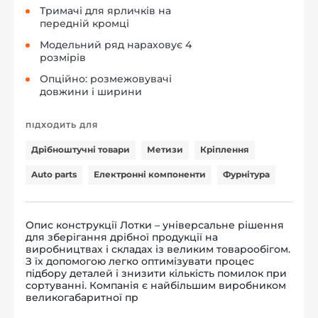
Тримачі для ярличків на
передній кромці
Модельний ряд нараховує 4
розмірів
Опційно: розмежовувачі
довжини і ширини
ПІДХОДИТЬ ДЛЯ
Дрібноштучні товари
Метизи
Кріплення
Auto parts
Електронні компоненти
Фурнітура
Опис конструкції Лотки – універсальне рішення
для зберігання дрібної продукції на
виробництвах і складах із великим товарообігом.
З їх допомогою легко оптимізувати процес
підбору деталей і знизити кількість помилок при
сортуванні. Компанія є найбільшим виробником
великогабаритної пр