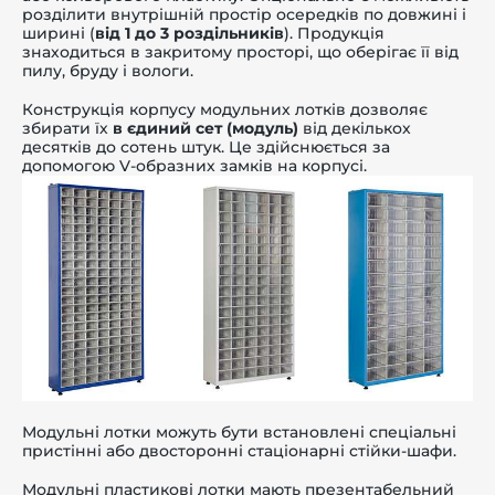
розділити внутрішній простір осередків по довжині і
ширині (
від 1 до 3 роздільників
). Продукція
знаходиться в закритому просторі, що оберігає її від
пилу, бруду і вологи.
Конструкція корпусу модульних лотків дозволяє
збирати їх
в єдиний сет (модуль)
від декількох
десятків до сотень штук. Це здійснюється за
допомогою V-образних замків на корпусі.
Модульні лотки можуть бути встановлені спеціальні
пристінні або двосторонні стаціонарні стійки-шафи.
Модульні пластикові лотки мають презентабельний