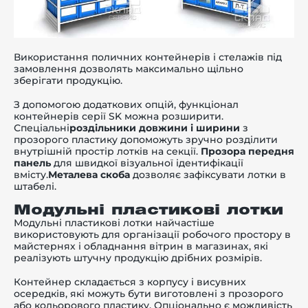
Використання поличних контейнерів і стелажів під
замовлення дозволять максимально щільно
зберігати продукцію.
З допомогою додаткових опцій, функціонал
контейнерів серії SK можна розширити.
Спеціальні
роздільники довжини і ширини
з
прозорого пластику допоможуть зручно розділити
внутрішній простір лотків на секції.
Прозора передня
панель
для швидкої візуальної ідентифікації
вмісту.
Металева скоба
дозволяє зафіксувати лотки в
штабелі.
Модульні пластикові лотки
Модульні пластикові лотки
найчастіше
використовують для організації робочого простору в
майстернях і обладнання вітрин в магазинах, які
реалізують штучну продукцію дрібних розмірів.
Контейнер складається з корпусу і висувних
осередків, які можуть бути виготовлені з прозорого
або кольорового пластику. Опціонально є можливість