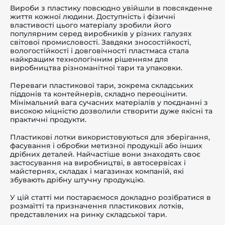
Вироби з пластику повсюдно увійшли в повсякденне
життя кожної людини. Доступність і фізичні
властивості цього матеріалу зробили його
популярним серед виробників у різних галузях
світової промисловості. Завдяки зносостійкості,
вологостійкості і довговічності пластмаса стала
-й поверх
найкращим технологічним рішенням для
виробництва різноманітної тари та упаковки.
Переваги пластикової тари, зокрема складських
піддонів та контейнерів, складно переоцінити.
Мінімальний вага сучасних матеріалів у поєднанні з
високою міцністю дозволили створити дуже якісні та
практичні продукти.
Пластикові лотки використовуються для зберігання,
фасування і обробки метизної продукції або інших
дрібних деталей. Найчастіше вони знаходять своє
застосування на виробництві, в автосервісах і
майстернях, складах і магазинах компаній, які
збувають дрібну штучну продукцію.
У цій статті ми постараємося докладно розібратися в
розмаїтті та призначення пластикових лотків,
представлених на ринку складської тари.