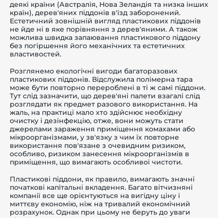
деякі країни (Австралія, Нова Зеландія та низка інших
країн), дерев'яних піддонів в'їзд заборонений.
Естетичний зовнішній вигляд пластикових піддонів
не йде ні в яке порівняння з дерев'яними. А також
можлива швидка запаювання пластикового піддону
без погіршення його механічних та естетичних
властивостей.
Розглянемо екологічні вигоди багаторазових
пластикових піддонів. Відслужила полімерна тара
може бути повторно перероблені в ті ж самі піддони.
Тут слід зазначити, що дерев'яні палети взагалі слід
розглядати як предмет разового використання. На
жаль, на практиці мало хто здійснює необхідну
очистку і дезінфекцію, отже, вони можуть стати
джерелами зараження приміщення комахами або
мікроорганізмами, у зв'язку з чим їх повторне
використання пов'язане з очевидним ризиком,
особливо, ризиком занесення мікроорганізмів в
приміщення, що вимагають особливої чистоти.
Пластикові піддони, як правило, вимагають значні
початкові капітальні вкладення. Багато вітчизняні
компанії все ще орієнтуються на вигідну ціну і
миттєву економію, ніж на тривалий економічний
розрахунок. Однак при цьому не беруть до уваги