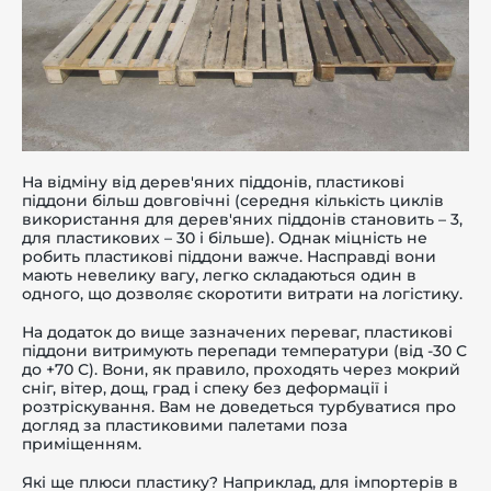
На відміну від дерев'яних піддонів,
пластикові
піддони
більш довговічні (середня кількість циклів
використання для дерев'яних піддонів становить – 3,
для пластикових – 30 і більше). Однак міцність не
робить пластикові піддони важче. Насправді вони
мають невелику вагу, легко складаються один в
одного, що дозволяє скоротити витрати на логістику.
На додаток до вище зазначених переваг, пластикові
піддони витримують перепади температури (від -30 С
до +70 С). Вони, як правило, проходять через мокрий
сніг, вітер, дощ, град і спеку без деформації і
розтріскування. Вам не доведеться турбуватися про
догляд за пластиковими палетами поза
приміщенням.
Які ще плюси пластику? Наприклад, для імпортерів в