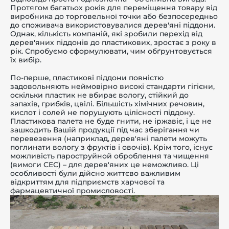
Протягом багатьох років для переміщення товару від
виробника до торговельної точки або безпосередньо
до споживача використовувалися дерев'яні піддони.
Однак, кількість компаній, які зробили перехід від
дерев'яних піддонів до пластикових, зростає з року в
рік. Спробуємо сформулювати, чим обґрунтовується
-й поверх
їх вибір.
По-перше, пластикові піддони повністю
задовольняють неймовірно високі стандарти гігієни,
оскільки пластик не вбирає вологу, стійкий до
запахів, грибків, цвілі. Більшість хімічних речовин,
кислот і солей не порушують цілісності піддону.
Пластикова палета не буде гнити, не іржавіє, і це не
зашкодить Вашій продукції під час зберігання чи
перевезення (наприклад, дерев'яні палети можуть
поглинати вологу з фруктів і овочів). Крім того, існує
можливість пароструйной оброблення та чищення
(вимоги СЕС) – для дерев'яних це неможливо. Ці
особливості були дійсно життєво важливим
відкриттям для підприємств харчової та
фармацевтичної промисловості.