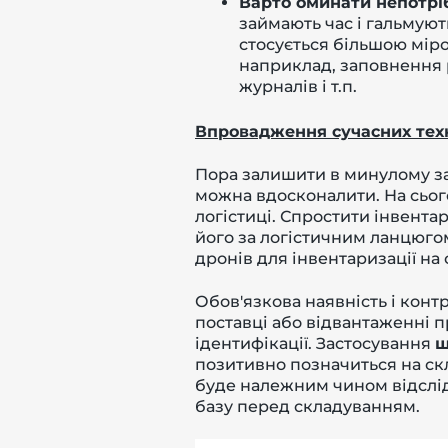
Варто оминати непотріб
займають час і гальмуют
стосується більшою мі
наприклад, заповнення р
журналів і т.п.
Впровадження сучасних тех
Пора залишити в минулому зас
можна вдосконалити. На сього
логістиці. Спростити інвента
його за логістичним ланцюг
дронів для інвентаризації на 
Обов'язкова наявність і конт
поставці або відвантаженні п
ідентифікації. Застосування
ш
позитивно позначиться на скл
буде належним чином відслід
базу перед складуванням.