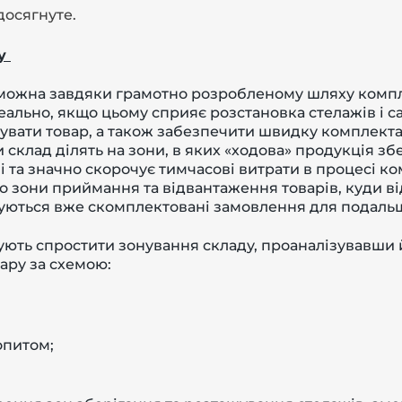
досягнуте.
у
можна завдяки грамотно розробленому шляху компле
еально, якщо цьому сприяє розстановка стелажів і с
вати товар, а також забезпечити швидку комплекта
и склад ділять на зони, в яких «ходова» продукція з
 та значно скорочує тимчасові витрати в процесі ко
ро зони приймання та відвантаження товарів, куди в
дуються вже скомплектовані замовлення для подаль
ують спростити зонування складу, проаналізувавши 
ару за схемою:
опитом;