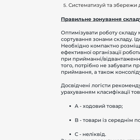
Систематизуй та збережи 
Правильне зонування склад
Оптимізувати роботу складу 
сортування зонами складу. Ід
Необхідно компактно розміщу
ефективної організації робот
при прийманні/відвантаженні
того, потрібно не забувати п
приймання, а також консолі
Досвідчені логісти рекоменд
урахуванням класифікації тов
A - ходовий товар;
B - товари із середнім п
C - неліквід.