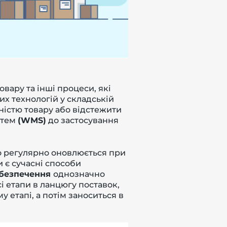
вару та інші процеси, які
их технологій у складській
ністю товару або відстежити
стем
(WMS)
до застосування
о регулярно оновлюється при
и є сучасні способи
забезпечення
однозначно
і етапи в ланцюгу поставок,
етапі, а потім заноситься в