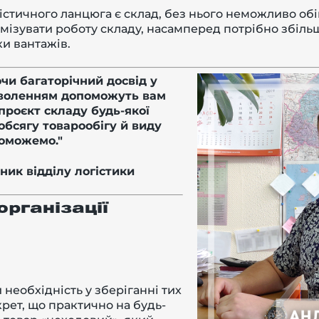
гістичного ланцюга є склад, без нього неможливо об
мізувати роботу складу, насамперед потрібно збіль
и вантажів.
ючи багаторічний досвід у
доволенням допоможуть вам
проєкт складу будь-якої
 обсягу товарообігу й виду
опоможемо."
ник відділу логістики
організації
 необхідність у зберіганні тих
крет, що практично на будь-