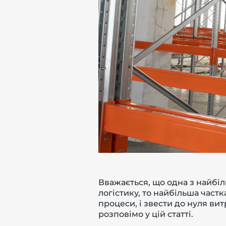
-й поверх
Вважається, що одна з найбіл
логістику, то найбільша частк
процеси, і звести до нуля ви
розповімо у цій статті.