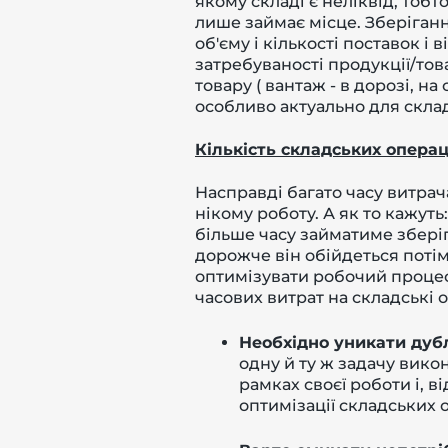
якому складі є неліквід, тобт
лише займає місце. Зберіган
об'єму і кількості поставок і 
затребуваності продукції/то
товару ( вантаж - в дорозі, на
особливо актуально для склад
Кількість складських операц
Насправді багато часу витрача
нікому роботу. А як то кажуть:
більше часу займатиме зберіг
дорожче він обійдеться потім
оптимізувати робочий проце
часових витрат на складські о
Необхідно уникати ду
одну й ту ж задачу вико
рамках своєї роботи і, в
оптимізації складських 