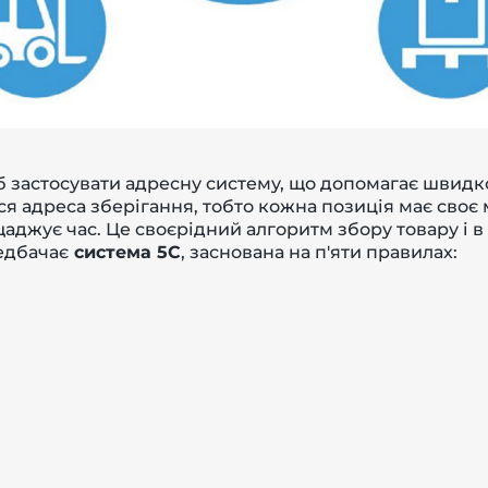
б застосувати адресну систему, що допомагає швидк
ся адреса зберігання, тобто кожна позиція має своє 
аджує час. Це своєрідний алгоритм збору товару і в 
едбачає
система
5С
, заснована на п'яти правилах: