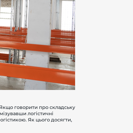
. Якщо говорити про складську
имізувавши логістичні
огістикою. Як цього досягти,