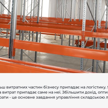
ьш витратних частин бізнесу припадає на логістику
а витрат припадає саме на неї. Збільшити дохід, опт
трати - це основне завдання управління складською л