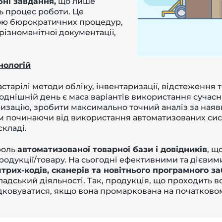
ні завдання,
що лише
ь процес роботи. Це
рою бюрократичних процедур,
ізноманітної документації,
нологій
тарілі методи обліку, інвентаризації, відстеження то
днішній день є маса варіантів використання сучасн
ризацію, зробити максимально точний аналіз за наяв
ом починаючи від використання автоматизованих си
складі.
роль
автоматизованої товарної бази і довідників
, щ
родукції/товару. На сьогодні ефективними та дієвим
трих-кодів, сканерів та новітнього програмного 
адський діяльності. Так, продукція, що проходить вс
ковуватися, якщо вона промаркована на початковому 