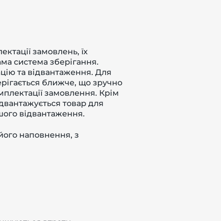
ктації замовлень, їх
ама система зберігання.
цію та відвантаження. Для
берігається ближче, що зручно
мплектації замовлення. Крім
ідвантажується товар для
шого відвантаження.
його наповнення, з