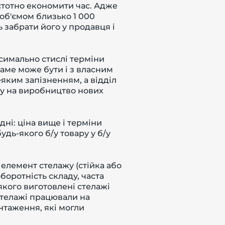
істотно економити час. Адже
об'ємом близько 1 000
ь забрати його у продавця і
симально стислі терміни
саме може бути і з власним
яким запізненням, а відділ
асу на виробництво нових
дні: ціна вище і терміни
удь-якого б/у товару у б/у
 елемент стелажу (стійка або
боротність складу, часта
кого виготовлені стелажі
стелажі працювали на
нтаження, які могли