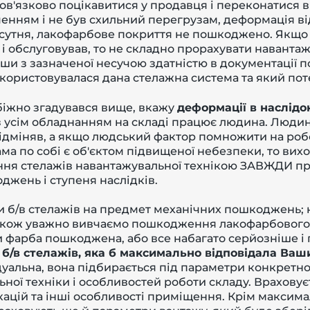
ов'язково поцікавитися у продавця і переконатися в
нням і не був схильний перегрузам, деформація від 
дсутня, лакофарбове покриття не пошкоджено. Якщо 
і обслуговував, то не складно прорахувати навантаж
вши з зазначеної несучою здатністю в документації п
користовувалася дана стелажна система та який поте
іжно згадувався вище, вкажу
деформації в наслідо
 і з усім обладнанням на складі працює людина. Люд
відміняв, а якщо людський фактор помножити на робо
ама по собі є об'єктом підвищеної небезпеки, то ви
ня стелажів навантажувальної технікою ЗАВЖДИ при
оджень і ступеня наслідків.
 б/в стелажів на предмет механічних пошкоджень; ні
Також уважно вивчаємо пошкодження лакофарбового
 фарба пошкоджена, або все набагато серйозніше і
 б/в стелажів, яка б максимально відповідала Ваш
дуальна, вона підбирається під параметри конкретно
ьної техніки і особливостей роботи складу. Враховує
ікацій та інші особливості приміщення. Крім максим