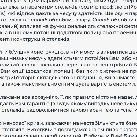
аховують ще й параметри вантажу, який буде зберіг
 залежать параметри стелажів (розмір профілю стійо
в), які відповідають за несучу здатність. Ще один п
в стелажів – спосіб обробки товару. Спосіб обробки 
ваний) впливає на функціональність стелажної сист
 а в іншому потрібні додаткові полиці або перемичк
анти конструкцій стелажів.
йти б/у-шну конструкцію, в ній можуть виявитися де
ьш низьку несучу здатність чим потрібна Вам, або н
великий, що рівносильно переплаті за непотрібний В
Вам опції (додаткові полиці), без яких система не п
истриб'юторів складського обладнання, Ви знімаєте 
 а також максимально оптимізуєте вартість системи.
елажами все зрозуміло, її, як правило ніхто не надає
 дасть Вам гарантію (в будь-якому випадку невелику),
у стелажів, задовольнитися такою гарантією та «спат
фінансової кризи, зважаючи на нестабільність та ба
стелажів. Виходячи з досвіду можна сміливо сказати,
ерахованих вище особливостей. Вибирати Вам! Бажа