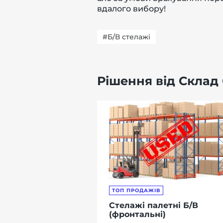
вдалого вибору!
#Б/В стелажі
Рішення від Склад 
ТОП ПРОДАЖІВ
Стелажі палетні Б/В
(фронтальні)