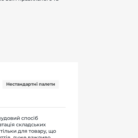
Нестандартні палети
чудовий спосіб
атація складських
тільки для товару, що
иттів, дуже важливо