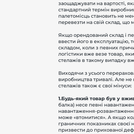
заощаджувати на вартості, як
стандартний термін виробниц
палетомісць становить не м
перевезти на свій склад, що 
Якщо орендований склад і пе
ввести його в експлуатацію, 
складом, коли з певних причи
логістики вже везе товар, як
стелажів в такому випадку вж
Виходячи з усього перерахова
виробництва тривалі. Але не в
стелажів також є свої мінуси:
1.Будь-який товар був у вжи
балка) несе певні навантажен
навантаження-розвантаження 
може «втомитися». А якщо кол
граничних показниках своєї н
призвести до прихованої деф