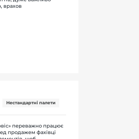
, врахов
Нестандартні палети
рвіс» переважно працює
ред продажем фахівці
лементів, щоб