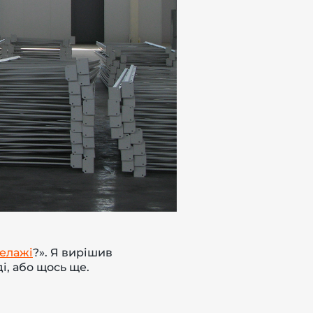
телажі
?». Я вирішив
і, або щось ще.