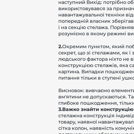
наступний Вихід: потрібно об
використовувався за призначе
навантажувальної техніки ві
попередній власник зберігав 
і на секцію стелажа. Порівня
розуміємо в якому режимі ви
2.
Окремим пунктом, який поб
секрет, що зі стелажами, як
людського фактора ніхто не 
конструкцією стелажів, яка с
картина. Випадки пошкоджен
питання тільки в ступені ушк
Висновок: вивчаємо елементи
вм'ятини не допускаються. 
глибоке пошкодження, тільки
3.Важко знайти конструкцію
стелажна конструкція індиві
товару, наявної навантажувал
сітка колон, наявність комун