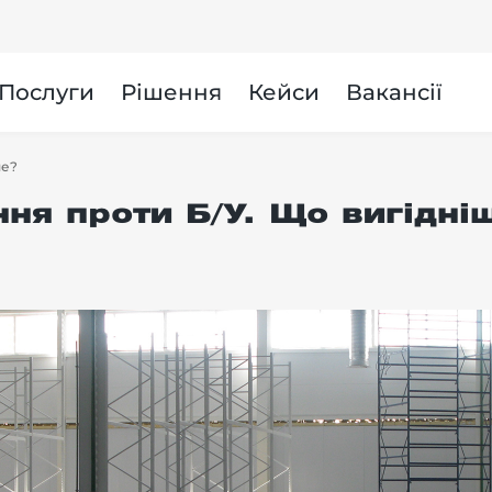
и
Послуги
Рішення
Кейси
Вакансії
ше?
ня проти Б/У. Що вигідні