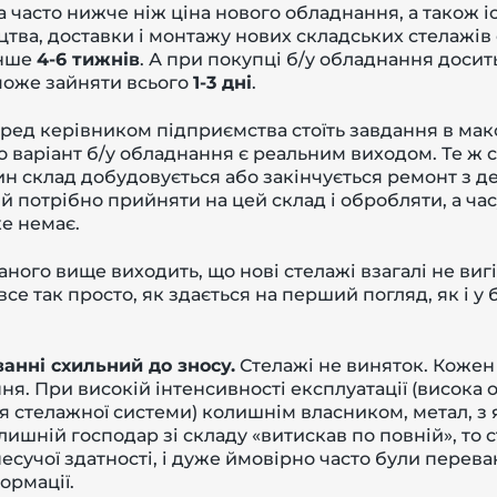
а часто нижче ніж ціна нового обладнання, а також 
тва, доставки і монтажу нових складських стелажів 
енше
4-6 тижнів
. А при покупці б/у обладнання досит
може зайняти всього
1-3 дні
.
ред керівником підприємства стоїть завдання в мак
то варіант б/у обладнання є реальним виходом. Те ж 
н склад добудовується або закінчується ремонт з де
ий потрібно прийняти на цей склад і обробляти, а ч
е немає.
ного вище виходить, що нові стелажі взагалі не вигі
се так просто, як здається на перший погляд, як і у б
ванні схильний до зносу.
Стелажі не виняток. Кожен
ня. При високій інтенсивності експлуатації (висока о
стелажної системи) колишнім власником, метал, з я
ишній господар зі складу «витискав по повній», то 
есучої здатності, і дуже ймовірно часто були перева
ормації.