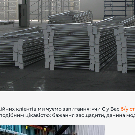
ійних клієнтів ми чуємо запитання: «чи Є у Вас
б/у с
 подібним цікавістю: бажання заощадити, данина мод