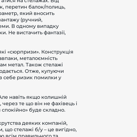
атися на стелажах. Від
к, перетин балок/полиць,
араметр, який вносить
вантажу (ручний,
еми. В одному випадку
и. Не вистачить фантазії,
які «сюрпризи». Конструкція
авпаки, металоємність
ам метал. Також стелажі
родається. Отже, купуючи
з себе ризик помилки у
. Але навіть якщо колишній
 через те що він не фахівець і
и спокійно» буде складно.
нкрутства деяких компаній,
 що стелажі б/у – це вигідно,
ю всім правильного та