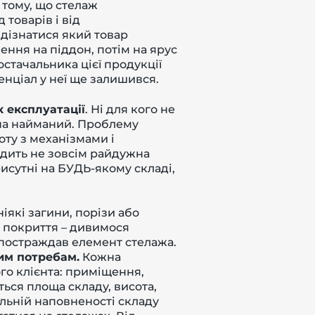
 тому, що стелаж
товарів і від
дізнатися який товар
ення на піддон, потім на ярус
остачальника цієї продукції
нціал у неї ще залишився.
к експлуатації
. Ні для кого не
ина найманий. Проблему
ту з механізмами і
ходить не зовсім райдужна
сутні на БУДЬ-якому складі,
які загини, порізи або
 покриття – дивимося
 постраждав елемент стелажа.
им потребам.
Кожна
го клієнта: приміщення,
ться площа складу, висота,
альній наповненості складу