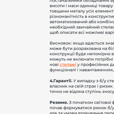
постачальники обладнання вр
висоти і маси одиниці товару
товщини металу усіх елементі
різноманітність в конструкти
автоматизований або комбіно
необхідний звичайний стелаж,
щоб описати всі можливі варі
Висновок: якщо вдасться зна
може бути розрахована на біл
конструкції буде непомірно 
можуть не включати потрібні 
нові
стелажі
у професійних д
функціоналі і навантаженнях,
4.Гарантії.
У випадку з б/у ст
власник на свій страх і ризик
точно не відома ступінь знос
Резюме.
З початком світової 
почав формуватися ринок б/у 
але за умови врахування пер