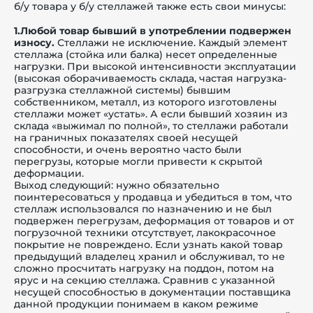
б/у товара у б/у стеллажей также есть свои минусы:
1.Любой товар бывший в употреблении подвержен
износу.
Стеллажи не исключение. Каждый элемент
стеллажа (стойка или балка) несет определенные
нагрузки. При высокой интенсивности эксплуатации
(высокая оборачиваемость склада, частая нагрузка-
разгрузка стеллажной системы) бывшим
собственником, металл, из которого изготовлены
стеллажи может «устать». А если бывший хозяин из
склада «выжимал по полной», то стеллажи работали
на граничных показателях своей несущей
способности, и очень вероятно часто были
перегрузы, которые могли привести к скрытой
деформации.
Выход следующий: нужно обязательно
поинтересоваться у продавца и убедиться в том, что
стеллаж использовался по назначению и не был
подвержен перегрузам, деформация от товаров и от
погрузочной техники отсутствует, лакокрасочное
покрытие не повреждено. Если узнать какой товар
предыдущий владелец хранил и обслуживал, то не
сложно просчитать нагрузку на поддон, потом на
ярус и на секцию стеллажа. Сравнив с указанной
несущей способностью в документации поставщика
данной продукции понимаем в каком режиме