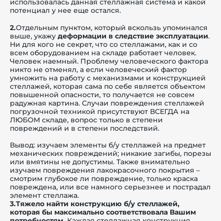
использовалась данная стеллажная система и какой
потенциал у нее еще остался.
2.
Отдельным пунктом, который вскользь упоминался
выше, укажу
деформации в следствие эксплуатации
.
Ни для кого не секрет, что со стеллажами, как и со
всем оборудованием на складе работает человек.
Человек наемный. Проблему человеческого фактора
никто не отменял, а если человеческий фактор
умножить на работу с механизмами и конструкцией
стеллажей, которая сама по себе является объектом
повышенной опасности, то получается не совсем
радужная картина. Случаи повреждения стеллажей
погрузочной техникой присутствуют ВСЕГДА на
ЛЮБОМ складе, вопрос только в степени
повреждений и в степени последствий.
Вывод: изучаем элементы б/у стеллажей на предмет
механических повреждений; никакие загибы, порезы
или вмятины не допустимы. Также внимательно
изучаем повреждения лакокрасочного покрытия –
смотрим глубокое ли повреждение, только краска
повреждена, или все намного серьезнее и пострадал
элемент стеллажа.
3.Тяжело найти конструкцию б/у стеллажей,
которая бы максимально соответствовала Вашим
потребностям.
Каждая стеллажная конструкция