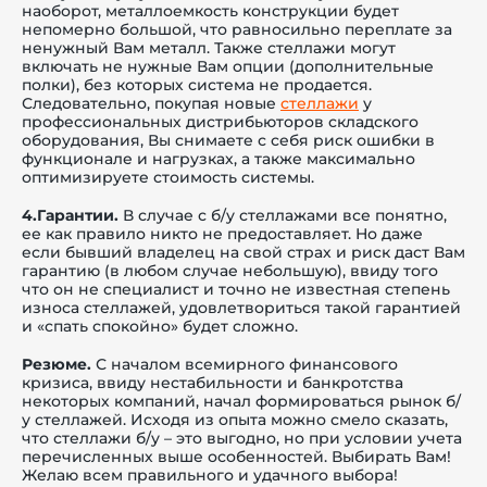
наоборот, металлоемкость конструкции будет
непомерно большой, что равносильно переплате за
ненужный Вам металл. Также стеллажи могут
включать не нужные Вам опции (дополнительные
полки), без которых система не продается.
Следовательно, покупая новые
стеллажи
у
профессиональных дистрибьюторов складского
оборудования, Вы снимаете с себя риск ошибки в
функционале и нагрузках, а также максимально
оптимизируете стоимость системы.
4.Гарантии.
В случае с б/у стеллажами все понятно,
ее как правило никто не предоставляет. Но даже
если бывший владелец на свой страх и риск даст Вам
гарантию (в любом случае небольшую), ввиду того
что он не специалист и точно не известная степень
износа стеллажей, удовлетвориться такой гарантией
и «спать спокойно» будет сложно.
Резюме.
С началом всемирного финансового
кризиса, ввиду нестабильности и банкротства
некоторых компаний, начал формироваться рынок б/
у стеллажей. Исходя из опыта можно смело сказать,
что стеллажи б/у – это выгодно, но при условии учета
перечисленных выше особенностей. Выбирать Вам!
Желаю всем правильного и удачного выбора!