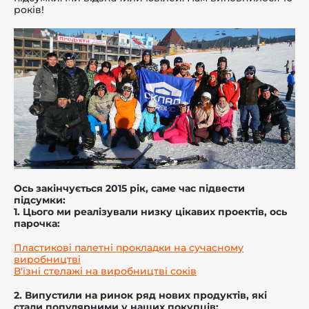
років!
-й поверх
Ось закінчується 2015 рік, саме час підвести
підсумки:
1. Цього ми реалізували низку цікавих проектів, ось
парочка:
Пластикові палетні прокладки на сучасному
виробництві
В'їзні стелажі на виробництві соків
2. Випустили на ринок ряд нових продуктів, які
стали популярними у наших покупців: