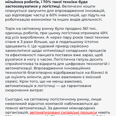
мільйона роботів, і 70% такої техніки буде
застосовуватися у логістиці.
Величезні кошти
планується залучити для впровадження інновацій,
що відповідає частці в 60% інвестицій, що підуть на
роботизацію економіки та інших видів діяльності.
Торік на світовому ринку було продано 361 тис.
одиниць роботів, при цьому логістика отримала 49%
від усіх вироблених. А через пару років такої техніки
стане в 3 рази більше, що в подальшому істотно
здешевить її. Це чудовий привід серйозно
замислитися щодо оптимізації складських процесів
та ефективності ланцюга поставок вже зараз, щоб
рухатися в ногу з часом. Логістична галузь досить
сприйнятлива та відкрита для цифрових технологій і
автоматизації. Впровадження інноваційних
технологій благотворно відображається на бізнесі й
це оцінять клієнти, для яких важливим є якісний
сервіс. Крім того, що не менш важливо,
автоматизація в логістиці — це гарантоване
скорочення витрат.
Сьогодні, на світовому логістичному ринку, лише
невеликий відсоток компаній наближаються до
повної автоматизації. За даними міжнародних
організацій,
автоматизовані складські процеси
мають