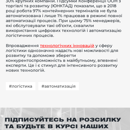
30% крупних компаній. Підсумки Конференції ООН з
торгівлі та розвитку (ЮНКТАД) показали, що в 2018
році робота 97% контейнерних терміналів не була
автоматизована і лише 1% працював в режимі повної
автоматизації процесів. При цьому 75% менеджерів,
які обслуговували такі об'єкти, схвалили
використання цифрових технологій і автоматизацію
логістичних процесів.
Впровадження
технологічних інновацій
у сферу
логістики однозначно надасть нові можливості для
розвитку та допоможе зберегти
конкурентоспроможність в майбутньому, впевнені
експерти. Це і є стимул для інтенсивного розвитку
нових технологій.
#логістика
#автоматизація
ПІДПИСУЙТЕСЬ НА РОЗСИЛКУ
ТА БУДЬТЕ В КУРСІ НАШИХ