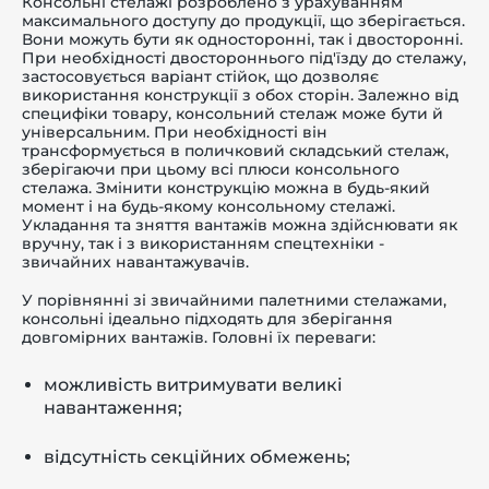
Консольні стелажі розроблено з урахуванням
максимального доступу до продукції, що зберігається.
Вони можуть бути як односторонні, так і двосторонні.
При необхідності двостороннього під'їзду до стелажу,
застосовується варіант стійок, що дозволяє
використання конструкції з обох сторін. Залежно від
специфіки товару, консольний стелаж може бути й
універсальним. При необхідності він
трансформується в поличковий складський стелаж,
зберігаючи при цьому всі плюси консольного
стелажа. Змінити конструкцію можна в будь-який
момент і на будь-якому консольному стелажі.
Укладання та зняття вантажів можна здійснювати як
вручну, так і з використанням спецтехніки -
звичайних навантажувачів.
У порівнянні зі звичайними палетними стелажами,
консольні ідеально підходять для зберігання
довгомірних вантажів. Головні їх переваги:
можливість витримувати великі
навантаження;
відсутність секційних обмежень;