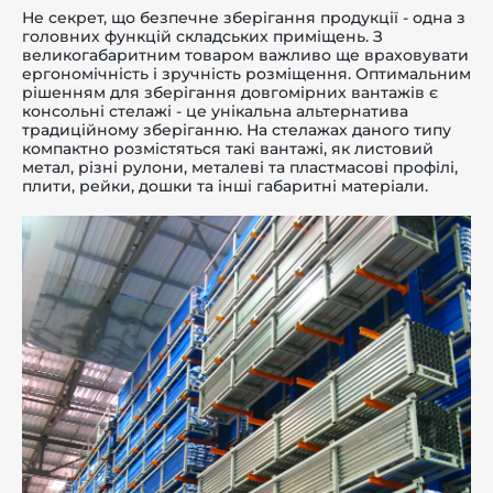
Не секрет, що безпечне зберігання продукції - одна з
головних функцій складських приміщень. З
великогабаритним товаром важливо ще враховувати
ергономічність і зручність розміщення. Оптимальним
рішенням для зберігання довгомірних вантажів є
консольні стелажі - це унікальна альтернатива
-й поверх
традиційному зберіганню. На стелажах даного типу
компактно розмістяться такі вантажі, як листовий
метал, різні рулони, металеві та пластмасові профілі,
плити, рейки, дошки та інші габаритні матеріали.