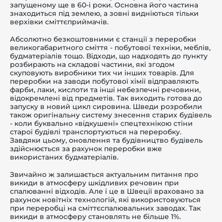
запущеному ще в 60-і роки. Основна його частина
знаходиться під землею, а зовні видніються тільки
верхівки сміттєприймачів.
Абсолютно безкоштовними є станції з переробки
великогабаритного сміття - побутової техніки, меблів,
будматеріалів тощо. Відходи, що надходять до пункту
розбирають на складові частини, які згодом
скуповують виробники тих чи інших товарів. Для
переробки на заводи побутової хімії відправляють
фарби, лаки, кислоти та інші небезпечні речовини,
відокремлені від предметів. Так виходить готова до
запуску в новий цикл сировина. Шведи розробили
також оригінальну систему знесення старих будівель
- коли буквально «відкушені» спецтехнікою стіни
старої будівлі транспортуються на переробку.
Завдяки цьому, оновлення та будівництво будівель
здійснюється за рахунок переробки вже
використаних будматеріалів.
Звичайно ж залишається актуальним питання про
викиди в атмосферу шкідливих речовин при
спалюванні відходів. Але і це в Швеції враховано за
рахунок новітніх технологій, які використовуються
при переробці на сміттєспалювальних заводах. Так
викиди в атмосферу становлять не більше 1%.