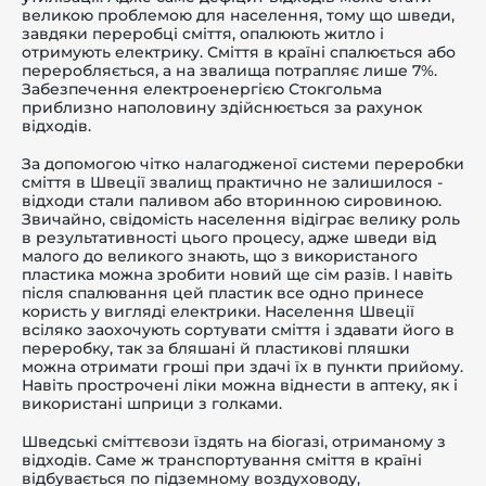
великою проблемою для населення, тому що шведи,
завдяки переробці сміття, опалюють житло і
отримують електрику. Сміття в країні спалюється або
переробляється, а на звалища потрапляє лише 7%.
Забезпечення електроенергією Стокгольма
приблизно наполовину здійснюється за рахунок
-й поверх
відходів.
За допомогою чітко налагодженої системи переробки
сміття в Швеції звалищ практично не залишилося -
відходи стали паливом або вторинною сировиною.
Звичайно, свідомість населення відіграє велику роль
в результативності цього процесу, адже шведи від
малого до великого знають, що з використаного
пластика можна зробити новий ще сім разів. І навіть
після спалювання цей пластик все одно принесе
користь у вигляді електрики. Населення Швеції
всіляко заохочують сортувати сміття і здавати його в
переробку, так за бляшані й пластикові пляшки
можна отримати гроші при здачі їх в пункти прийому.
Навіть прострочені ліки можна віднести в аптеку, як і
використані шприци з голками.
Шведські сміттєвози їздять на біогазі, отриманому з
відходів. Саме ж транспортування сміття в країні
відбувається по підземному воздуховоду,