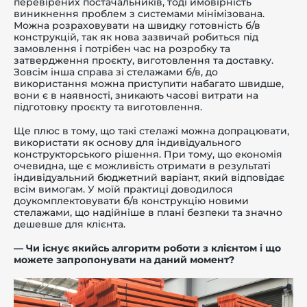
перевірених постачальників, тоді ймовірність
виникнення проблем з системами мінімізована.
Можна розраховувати на швидку готовність б/в
конструкцій, так як нова зазвичай робиться під
замовлення і потрібен час на розробку та
затвердження проєкту, виготовлення та доставку.
Зовсім інша справа зі стелажами б/в, до
використання можна приступити набагато швидше,
вони є в наявності, зникають часові витрати на
підготовку проєкту та виготовлення.
Ще плюс в тому, що такі стелажі можна допрацювати,
використати як основу для індивідуального
конструкторського рішення. При тому, що економія
очевидна, ще є можливість отримати в результаті
індивідуальний бюджетний варіант, який відповідає
всім вимогам. У моїй практиці доводилося
доукомплектовувати б/в конструкцію новими
стелажами, що надійніше в плані безпеки та значно
дешевше для клієнта.
— Чи існує якийсь алгоритм роботи з клієнтом і що
можете запропонувати на даний момент?