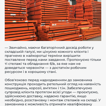
— Звичайно, маючи багаторічний досвід роботи у
складській галузі, ми цінуємо кожного клієнта і
прагнемо в найкоротші терміни вирішити
поставлене перед нами завдання. Пропонуємо тільки
ті стелажі та обладнання б/в, за яке нам не
доведеться червоніти — з достатнім робочим
ресурсом і в хорошому стані.
Обов'язково перед надходженням до замовника
конструкція проходить ретельний огляд на наявність
пошкоджень, корозії, вм'ятин і т.ін. Забезпечуємо
супровід клієнта протягом всієї угоди — проєктуємо,
здійснюємо доставку, надаємо гарантію, якщо
необхідно, розстановку і монтаж стелажів на складі. У
замовника є можливість отримати кваліфіковану