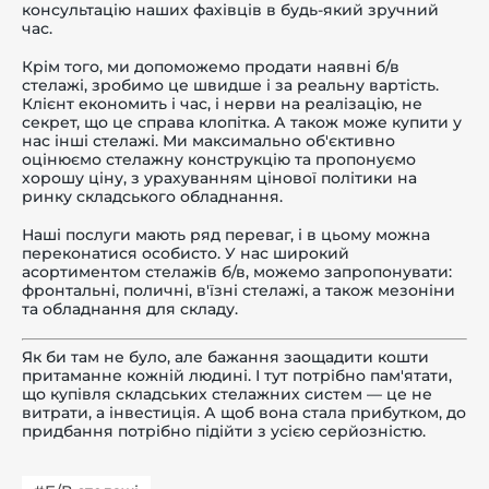
консультацію наших фахівців в будь-який зручний
час.
Крім того, ми допоможемо продати наявні б/в
стелажі, зробимо це швидше і за реальну вартість.
Клієнт економить і час, і нерви на реалізацію, не
секрет, що це справа клопітка. А також може купити у
нас інші стелажі. Ми максимально об'єктивно
оцінюємо стелажну конструкцію та пропонуємо
хорошу ціну, з урахуванням цінової політики на
ринку складського обладнання.
Наші послуги мають ряд переваг, і в цьому можна
переконатися особисто. У нас широкий
асортиментом стелажів б/в, можемо запропонувати:
фронтальні, поличні, в'їзні стелажі, а також мезоніни
та обладнання для складу.
Як би там не було, але бажання заощадити кошти
притаманне кожній людині. І тут потрібно пам'ятати,
що купівля складських стелажних систем — це не
витрати, а інвестиція. А щоб вона стала прибутком, до
придбання потрібно підійти з усією серйозністю.