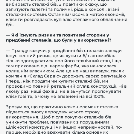
вибирають стелажі б/в. З практики скажу, що
запитують палетні та поличні, рідше консолі, в'їзні
стелажні системи. Останнім часом, з метою економії,
клієнти розглядають купівлю стелажного обладнання
б/в.
— Які існують ризики та позитивні сторони у
придбанні стелажів, що були у використанні?
— Правду кажучи, у придбанні б/в стелажів завжди
існує певний ризик, це як купити б/в автомобіль і
тільки здогадуватися про його технічний стан, і що
там приховано під шаром фарби, яка наносилася
колишнім власником. Але це не наш випадок, так як
компанія «Склад Сервіс» дорожить своєю репутацією
і перш, ніж продати чи купити стелажі б/в, ми
проводимо повний ретельний огляд конструкції. Ні в
якому разі наші фахівці не візьмуться пропонувати
клієнтові те, в чому не впевнені на всі 100%.
Зрозуміло, що практично кожен елемент стелажа
піддається зносу впродовж усього строку
використання. Щоб після покупки стелажів б/в
уникнути проблем, пов'язаних з порушенням
цілісності конструкції чи інших неприємностей, по-
перше, необхідно врахувати кілька основних