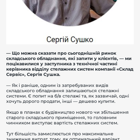
— Що можна сказати про сьогоднішній ринок
складського обладнання, які запити у клієнтів,
— ми
поцікавилися у заступника з технічної частині
керівника відділу стелажних систем компанії «Склад
Сервіс»,
Сергія Сушка.
— Як і раніше, одним із затребуваних видів
складського обладнання залишаються стелажні
системи. Є попит на б/в стелажі та, як зазвичай, одні
хочуть дорого продати, інші — дешево купити.
Якщо в планах є будівництво нового чи збільшення
старого складського приміщення, то головним
чинником виступає вартість стелажних систем.
Тут більшість замислюється про максимальне
зниження витрат, тому, як оптимальний варіант,