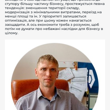
ступору більшу частину бізнесу, простежується певна
тенденція: зменшення території складу,
модернізація з мінімальними витратами, переїзд на
менші площі та ін. У пріоритеті залишається
оптимізація, але при цьому кожен намагається
заощадити. А ось економити треба з розумом, щоб
-й поверх
потім не думати про небажані наслідки для бізнесу в
цілому.