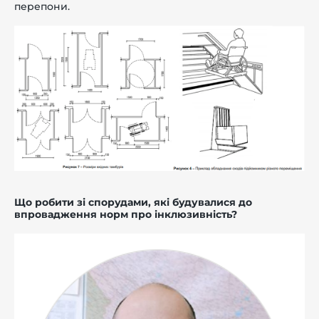
перепони.
Що робити зі спорудами, які будувалися до
впровадження норм про інклюзивність?