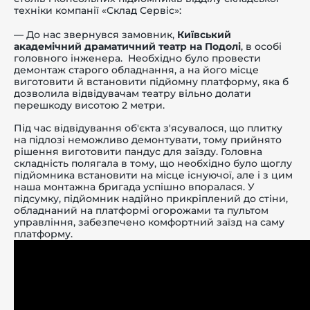
техніки компанії «Склад Сервіс»:
— До нас звернувся замовник,
Київський
академічний драматичний театр на Подолі
, в особі
головного інженера. Необхідно було провести
демонтаж старого обладнання, а на його місце
виготовити й встановити підйомну платформу, яка б
дозволила відвідувачам театру вільно долати
перешкоду висотою 2 метри.
Під час відвідування об'єкта з'ясувалося, що плитку
на підлозі неможливо демонтувати, тому прийнято
рішення виготовити пандус для заїзду. Головна
складність полягала в тому, що необхідно було щоглу
підйомника встановити на місце існуючої, але і з цим
наша монтажна бригада успішно впоралася. У
підсумку, підйомник надійно прикріплений до стіни,
обладнаний на платформі огорожами та пультом
управління, забезпечено комфортний заїзд на саму
платформу.