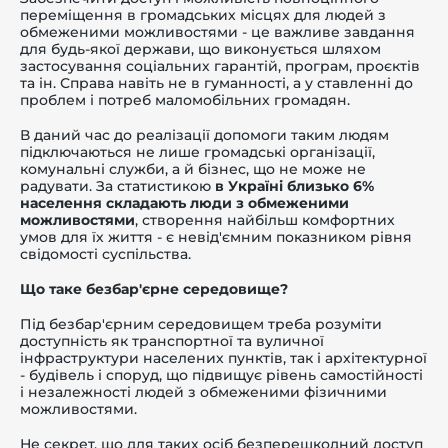
переміщення в громадських місцях для людей з
обмеженими можливостями - це важливе завдання
для будь-якої держави, що виконується шляхом
застосування соціальних гарантій, програм, проєктів
та ін. Справа навіть не в гуманності, а у ставленні до
проблем і потреб маломобільних громадян.
-й поверх
В даний час до реалізації допомоги таким людям
підключаються не лише громадські організації,
комунальні служби, а й бізнес, що не може не
радувати. За статистикою
в Україні близько 6%
населення складають люди з обмеженими
можливостями
, створення найбільш комфортних
умов для їх життя - є невід'ємним показником рівня
свідомості суспільства.
Що таке безбар'єрне середовище?
Під безбар'єрним середовищем треба розуміти
доступність як транспортної та вуличної
інфраструктури населених пунктів, так і архітектурної
- будівель і споруд, що підвищує рівень самостійності
і незалежності людей з обмеженими фізичними
можливостями.
Не секрет, що для таких осіб безперешкодний доступ