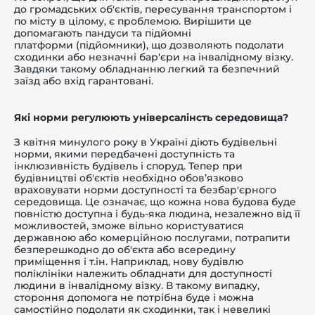
до громадських об'єктів, пересування транспортом і
по місту в цілому, є проблемою. Вирішити це
допомагають пандуси та підйомні
платформи
(підйомники), що дозволяють подолати
сходинки або незначні бар'єри на інвалідному візку.
Завдяки такому обладнанню легкий та безпечний
заїзд або вхід гарантовані.
Які норми регулюють універсалінсть середовища?
З квітня минулого року в Україні діють
будівельні
норми, якими передбачені доступність та
інклюзивність будівель і споруд. Тепер при
будівництві об'єктів необхідно обов’язково
враховувати норми доступності та безбар'єрного
середовища. Це означає, що кожна нова будова буде
повністю доступна і будь-яка людина, незалежно від її
можливостей, зможе вільно користуватися
державною або комерційною послугами, потрапити
безперешкодно до об'єкта або всередину
приміщення і т.ін. Наприклад, нову будівлю
поліклініки належить обладнати для доступності
людини в інвалідному візку. В такому випадку,
стороння допомога не потрібна буде і можна
самостійно подолати як сходинки, так і невеликі