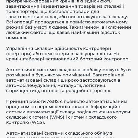
програмно-кероавних кранів, які здійснюють
завантаження і вивантаження товарів на стелажі і
транспортера, що доставляє товари для
завантаження в склад або вивантажуються з складу.
Всі операції проводяться в повністю автоматичному
режимі без участі людини. Таким чином, виключений
людський фактор, що давав найбільший відсоток
помилок.
Управління складом здійснюють контролери
(опертори) або комп'ютери в залі управління. На
крані-штабелері встановлений бортовий контролер.
Автоматичні системи складського обліку можуть бути
розміщені в будь-якому приміщенні. Багаторівневі
автоматизовані склади широко застосовуються в
автомобілебудуванні, металургії, логістики,
фармацевтиці, оптової та роздрібної торгівлі.
Принцип роботи ASRS є повністю автоматизованим
процесом по переміщенню товарів. Інформаційні
системи автоматизації складу поділяються на керуючі
складські системи (WMS) і системи складського
контролю (WCS).
Автоматизовані системи складського обліку з