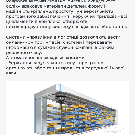
Розробка автоматизованої системи складського
обліку враховує матеріали деталей, форму і
надійність кріплень, простоту і універсальність
програмного забезпечення і керуючих приладів - всі
ці елементи в комплексі створюють
високопродуктивну систему складського зберігання.
Системи управління в логістиці дозволяють вести
онлайн-моніторинг всієї системи і передавати
інформацію в суміжні служби компанії в режимі
реального часу.
Автоматизовані складські системи
зберігання
карусельного типу
- прекрасно
організують зберігання предметів середньої і малої
ваги.