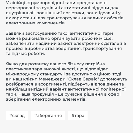
У лінійці струмопровідної тари представлені
перфоровані та суцільні антистатичні піддони для
внутрішньої і зовнішньої логістики, вони ідеальні у
використанні для транспортування великих обсягів
електронних компонентів.
Завдяки застосуванню такої антистатичної тари
можна раціонально організувати робоче місце,
забезпечити надійний захист електронних деталей в
процесі виробництва зберігання, транспортування
та під час роботи.
Якщо для розвитку вашого бізнесу потрібна
пластикова тара високої якості, що відповідає
міжнародному стандарту і за доступною ціною, тоді
ви наш клієнт. Менеджери "Склад Сервіс" допоможуть
розібратися в асортименті, підберуть відповідний та
найбільш вигідний варіант антистатичної полімерної
тари. Наша продукція - це сучасне рішення в сфері
зберігання електронних елементів.
#склад
#зберігання
#тара