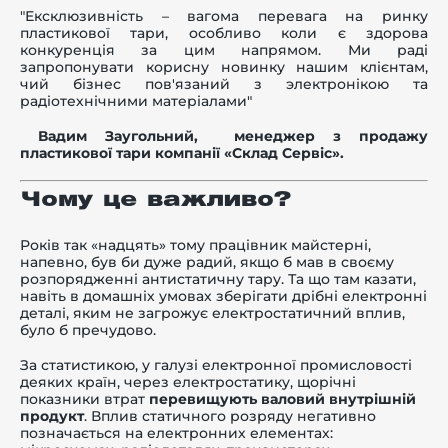
"Ексклюзивність – вагома перевага на ринку
пластикової тари,
особливо коли є здорова
конкуренція за цим напрямом. Ми раді
запропонувати корисну новинку нашим клієнтам,
чий бізнес пов'язаний з электронікою та
радіотехнічними матеріалами"
-й поверх
Вадим Заугольний,
менеджер з продажу
пластикової тари
компанії «Склад Сервіс».
Чому це важливо?
Років так «надцять» тому працівник майстерні,
напевно, був би дуже радий, якщо б мав в своєму
розпорядженні антистатичну тару. Та що там казати,
навіть в домашніх умовах зберігати дрібні електронні
деталі, яким не загрожує електростатичний вплив,
було б пречудово.
За статистикою, у галузі електронної промисловості
деяких країн, через електростатику, щорічні
показники втрат
перевищують валовий внутрішній
продукт
. Вплив статичного розряду негативно
позначається на електронних елементах: