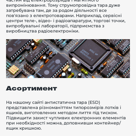
частин від електророзрядів і магнітного
випромінювання. Тому струмопровідна тара дуже
затребувана там, де за родом діяльності все
пов'язано з електротоварами. Наприклад, сервісні
центри теле-, відео- і радіоапаратури, торгові точки,
випробувальні лабораторії, підприємства з
виробництва радіоелектроніки.
Асортимент
На нашому сайті антистатична тара (ESD)
представлена різноманіттям типорозмірів лотків і
ящиків, виготовлених методом лиття під тиском.
Підвищити захист чутливих електронних елементів
при необхідності можна, доповнивши контейнер/
ящик кришкою.