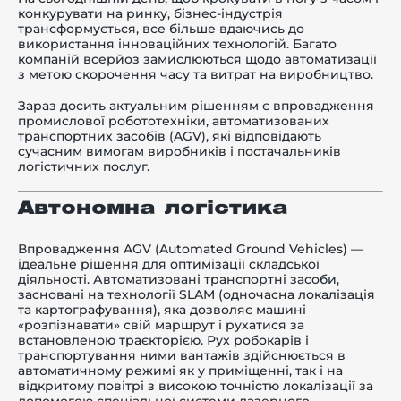
конкурувати на ринку, бізнес-індустрія
трансформується, все більше вдаючись до
використання інноваційних технологій. Багато
компаній всерйоз замислюються щодо автоматизації
з метою скорочення часу та витрат на виробництво.
-й поверх
Зараз досить актуальним рішенням є впровадження
промислової робототехніки, автоматизованих
транспортних засобів (AGV), які відповідають
сучасним вимогам виробників і постачальників
логістичних послуг.
Автономна логістика
Впровадження AGV (Automated Ground Vehicles) —
ідеальне рішення для оптимізації складської
діяльності. Автоматизовані транспортні засоби,
засновані на технології SLAM (одночасна локалізація
та картографування), яка дозволяє машині
«розпізнавати» свій маршрут і рухатися за
встановленою траєкторією. Рух робокарів і
транспортування ними вантажів здійснюється в
автоматичному режимі як у приміщенні, так і на
відкритому повітрі з високою точністю локалізації за
допомогою спеціальної системи лазерного