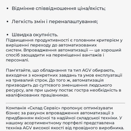
Відмінне співвідношення ціна/якість;
Легкість змін і переналаштування;
Швидка окупність.
Підвищення продуктивності є головним критерієм у
вирішенні переходу до автоматизованих
систем.
Впровадження автоматизаці
ї — це хороший
спосіб заощадити на переміщенні вантажів і
персоналі.
Пам'ятайте, що обладнання та тип AGV обирають,
виходячи з конкретних завдань та умов експлуатації
на тривалий строк. До того ж, автоматизація
призводить до суттєвого зменшення людського
ресурсу, але при цьому постає гостра необхідність в
кваліфікованих працівниках.
Компанія «Склад Сервіс» пропонує оптимізувати
бізнес за рахунок впровадження автоматизації з
придбанням якісної та надійної складської техніки. У
нашому асортиментному портфелі представлена
техніка AGV високої якості від провідного виробника.