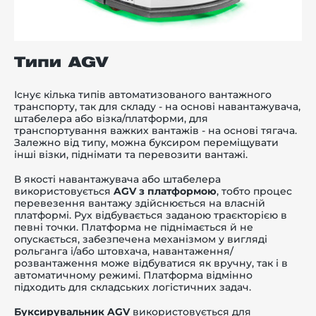
Типи AGV
Існує кілька типів автоматизованого вантажного
транспорту, так для складу - на основі навантажувача,
штабелера або візка/платформи, для
транспортування важких вантажів - на основі тягача.
Залежно від типу, можна буксиром переміщувати
інші візки, піднімати та перевозити вантажі.
В якості навантажувача або штабелера
використовується
AGV з платформою
, тобто процес
перевезення вантажу здійснюється на власній
платформі. Рух відбувається заданою траєкторією в
певні точки. Платформа не піднімається й не
опускається, забезпечена механізмом у вигляді
рольганга і/або штовхача, навантаження/
розвантаження може відбуватися як вручну, так і в
автоматичному режимі. Платформа відмінно
підходить для складських логістичних задач.
Буксирувальник AGV
використовується для