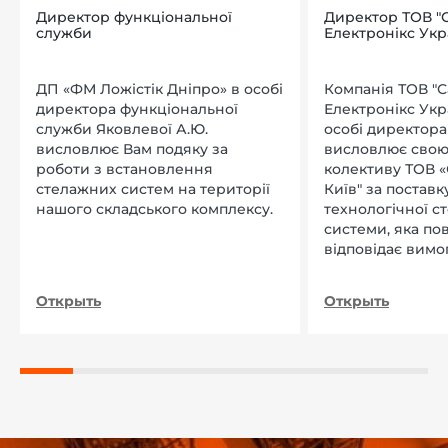
Директор функціональної
Директор ТОВ "
служби
Електронікс Укр
ДП «ФМ Ложістік Дніпро» в особі
Компанія ТОВ "
директора функціональної
Електронікс Укр
служби Яковлевої А.Ю.
особі директора Л
висловлює Вам подяку за
висловлює свою
роботи з встановлення
колективу ТОВ «
стелажних систем на території
Київ" за поставку
нашого складського комплексу.
технологічної с
системи, яка по
відповідає вимо
нашого підприєм
Открыть
Открыть