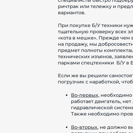
специалисты быстро подберу
ричтрак или тележку и пред
вариантов.
При покупке Б/У техники ну
тщательную проверку всех эл
«кота в мешке».
Прежде чем в
на продажу, мы
добросовестн
предмет полноты комплектац
технических изъянов, заявл
парками спецтехники Б/У в Е
Если же вы решили самостоя
погрузчик с наработкой, что
Во-первых,
необходимо 
работает двигатель, не
гидравлической системы
Также необходимо пров
Во-вторых
, не должно 