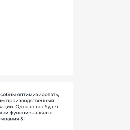
собны оптимизировать,
ным производственный
ации. Однако так будет
ежки функциональные,
омпания &l