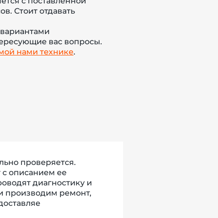
яется с поставленной
в. Стоит отдавать
 вариантами
тересующие вас вопросы.
мой нами технике
.
льно проверяется.
 с описанием ее
роводят диагностику и
и производим ремонт,
доставляе