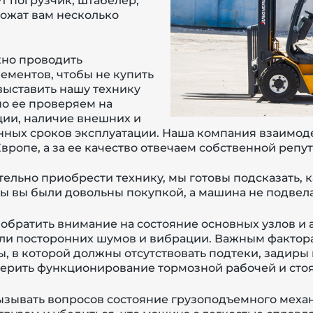
т погрузчик, штабелер,
ложат вам несколько
жно проводить
ементов, чтобы не купить
ыставить нашу технику
о ее проверяем на
ии, наличие внешних и
енных сроков эксплуатации. Наша компания взаимо
вропе, а за ее качество отвечаем собственной репу
тельно приобрести технику, м
ы готовы подсказать, 
бы вы были довольны покупкой, а машина не подвела
обратить внимание на состояние основных узлов и 
т ли посторонних шумов и вибрации. Важным фактор
, в которой должны отсутствовать подтеки, задир
ерить функционирование тормозной рабочей и стоя
вызывать вопросов состояние грузоподъемного меха