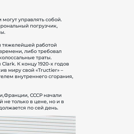
 могут управлять собой.
фрональный погрузчик,
ы.
ой тяжелейшей работой
 времени, либо требовал
 колоссальные траты.
я
Clark
. К концу 1920-х годов
в миру свой «
Tructier
» –
телем внутреннего сгорания,
нии,Франции, СССР начали
не только в цене, но и в
должается по сей день.