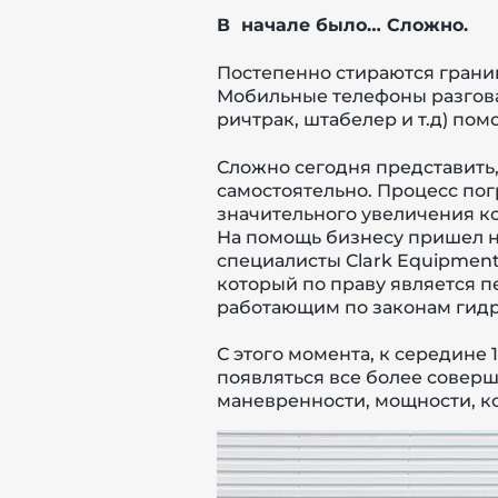
В начале было… Сложно.
Постепенно стираются границ
Мобильные телефоны разгова
ричтрак, штабелер и т.д) по
Сложно сегодня представить,
самостоятельно. Процесс пог
значительного увеличения ко
На помощь бизнесу пришел на
специалисты
Clark
Equipmen
который по праву является п
работающим по законам гидр
С этого момента, к середине 
появляться все более соверш
маневренности, мощности, ко