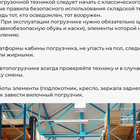
погрузочной техникой следует начать с классическог
е правила безопасного использования складской т
дь тот, кто осведомлен, тот вооружен.
При эксплуатации погрузчике нужно обязательно 
авмобезопасную обувь и каски), элементы которой н
влению.
атформы кабины погрузчика, не упасть на пол, след
ли жирными.
втопогрузчике всегда проверяйте технику и в случа
ку смены.
оты элементы (подлокотник, кресло, зеркала задне
ак завести вилочный погрузчик.