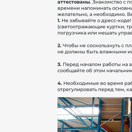
аттестованы
. Знакомство с 
времени напоминать основны
желательно, а необходимо. Ве
1.
Не забывайте о дресс-коде!
(светоотражающие куртки, тр
погрузчика или мешать упра
2.
Чтобы не соскользнуть с пл
не должны быть влажными и
3.
Перед началом работы на а
сообщайте об этом начальни
4.
Необходимые во время раб
отрегулировать перед тем, к