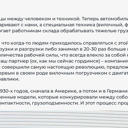
ы между человеком и техникой. Теперь автомобили
ривают с нами, а специальная техника (вилочный, 
могает работникам склада обрабатывать тяжелые груз
 что когда-то людям приходилось справляться с эт
рузки и разгрузки либо занимал в 20-30 раз больше
личества рабочей силы, что всегда влекло за собой
ш партнер (ох, как мы сейчас гордимся) –
компани
t
совершили самую настоящую революцию, предложи
ервым в своем роде вилочным погрузчиком с двига
авлики.
1930-х годов, сначала в Америке, а потом и в Герма
енные модели, которые конкурировали между собой 
мпактности, грузоподъемности. И этот процесс про