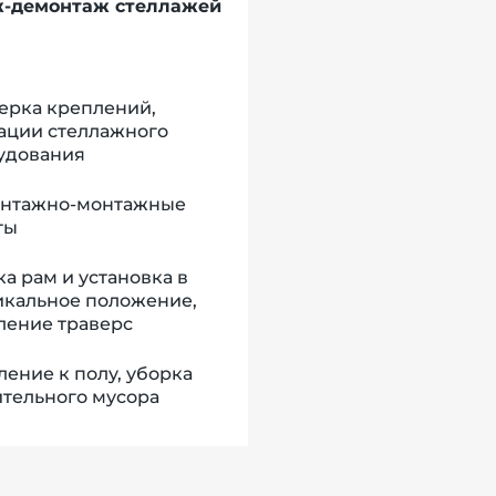
-демонтаж стеллажей
ерка креплений,
ации стеллажного
удования
нтажно-монтажные
ты
а рам и установка в
икальное положение,
ление траверс
ение к полу, уборка
ительного мусора