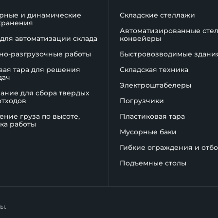
рные и динамические
Складские стеллажи
хранения
Автоматизированные сте
для автоматизации склада
конвейеры
но-разгрузочные работы
Быстровозводимые здани
вая тара для решения
Складская техника
дач
Электроштабелеры
ание для сбора твердых
отходов
Погрузчики
ние груза по высоте,
Пластиковая тара
ка работы
Мусорные баки
Гибкие ограждения и отб
Подъемные столы
ы.