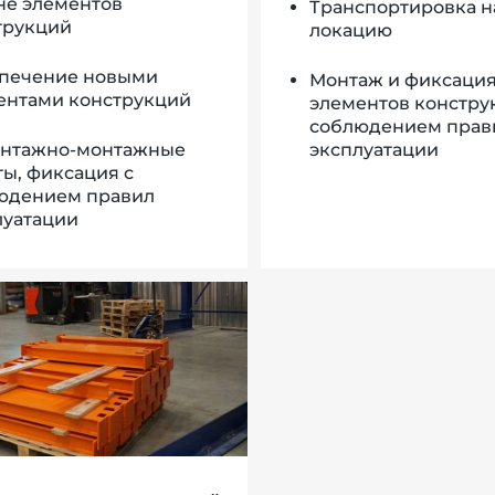
не элементов
Транспортировка н
трукций
локацию
печение новыми
Монтаж и фиксаци
ентами конструкций
элементов констру
соблюдением прав
нтажно-монтажные
эксплуатации
ты, фиксация с
юдением правил
луатации