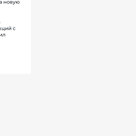
а новую
я
кций с
ил