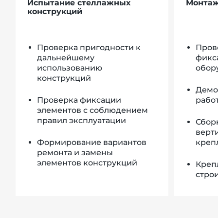
Испытание стеллажных
Монтаж
конструкций
Проверка пригодности к
Пров
дальнейшему
фикс
использованию
обор
конструкций
Демо
Проверка фиксации
рабо
элементов с соблюдением
правил эксплуатации
Сборк
верт
Формирование вариантов
креп
ремонта и замены
элементов конструкций
Крепл
стро