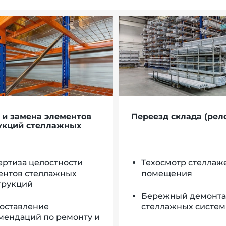
 и замена элементов
Переезд склада (рел
укций стеллажных
ертиза целостности
Техосмотр стеллаже
ентов стеллажных
помещения
трукций
Бережный демонт
оставление
стеллажных систем
мендаций по ремонту и