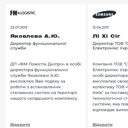
23.07.2013
12.04.2011
Яковлева А.Ю.
Лі Хі Сіг
Директор функціональної
Директор ТОВ "
служби
Електронікс Укр
ДП «ФМ Ложістік Дніпро» в особі
Компанія ТОВ "
директора функціональної
Електронікс Укр
служби Яковлевої А.Ю.
особі директора Л
висловлює Вам подяку за
висловлює свою
роботи з встановлення
колективу ТОВ «
стелажних систем на території
Київ" за поставку
нашого складського комплексу.
технологічної с
системи, яка по
відповідає вимо
нашого підприєм
Відкрити
Відкрити