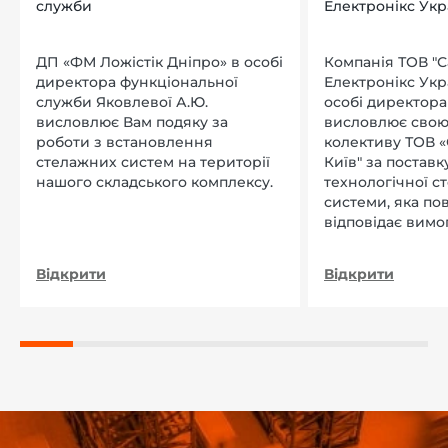
служби
Електронікс Укр
ДП «ФМ Ложістік Дніпро» в особі
Компанія ТОВ "
директора функціональної
Електронікс Укр
служби Яковлевої А.Ю.
особі директора Л
висловлює Вам подяку за
висловлює свою
роботи з встановлення
колективу ТОВ «
стелажних систем на території
Київ" за поставку
нашого складського комплексу.
технологічної с
системи, яка по
відповідає вимо
нашого підприєм
Відкрити
Відкрити