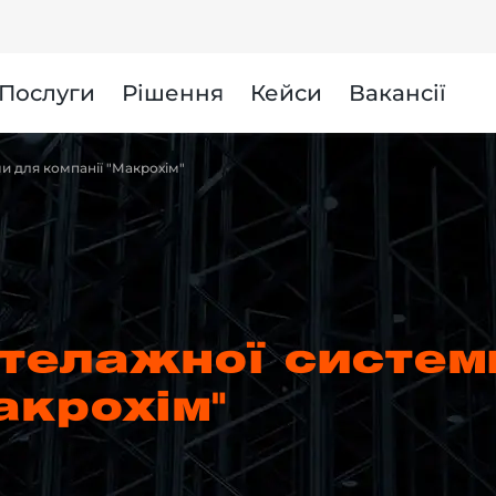
и
Послуги
Рішення
Кейси
Вакансії
и для компанії "Макрохім"
телажної систем
акрохім"