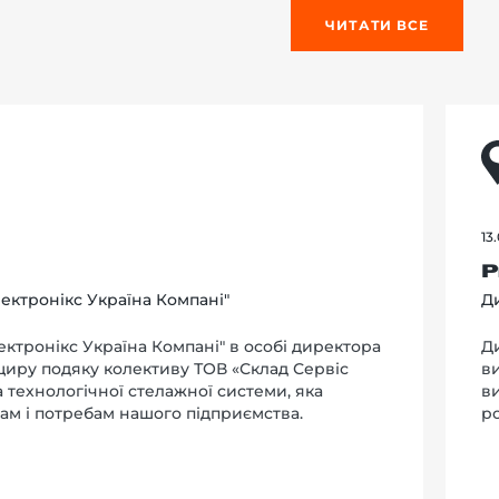
ЧИТАТИ ВСЕ
13
Р
ектронікс Україна Компані"
Ди
ктронікс Україна Компані" в особі директора
Д
 щиру подяку колективу ТОВ «Склад Сервіс
в
та технологічної стелажної системи, яка
в
ам і потребам нашого підприємства.
р