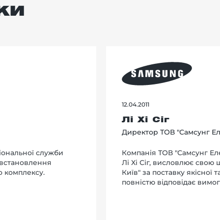
ки
12.04.2011
Лі Хі Сіг
Директор ТОВ "Самсунг Ел
іональної служби
Компанія ТОВ "Самсунг Еле
 встановлення
Лi Xi Сіг, висловлює свою
о комплексу.
Київ" за поставку якісної 
повністю відповідає вимог