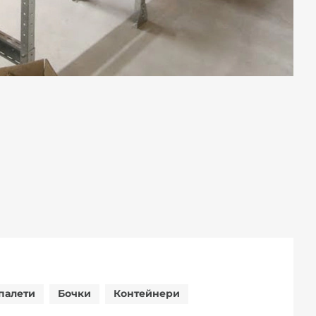
палети
Бочки
Контейнери