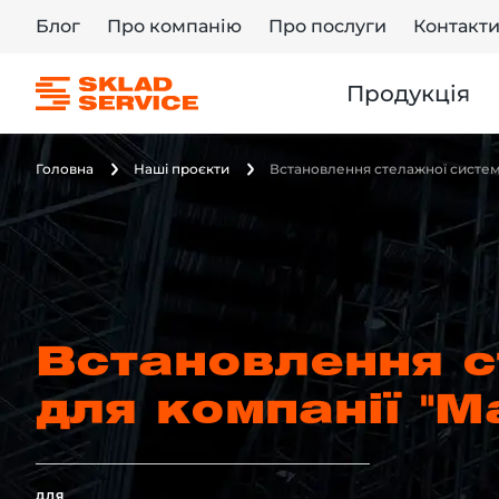
Блог
Про компанію
Про послуги
Контакт
Продукція
Головна
Наші проєкти
Встановлення стелажної систем
Встановлення с
для компанії "М
ДЛЯ