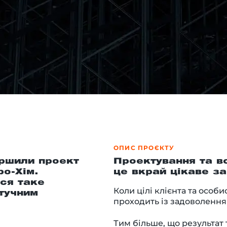
ОПИС ПРОЄКТУ
ршили проект
Проектування та в
ро-Хім.
це вкрай цікаве за
ся таке
Коли цілі клієнта та особ
штучним
проходить із задоволення
Тим більше, що результат 