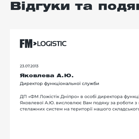
Відгуки та подя
23.07.2013
Яковлева А.Ю.
Директор функціональної служби
ДП «ФМ Ложістік Дніпро» в особі директора функц
Яковлевої А.Ю. висловлює Вам подяку за роботи з
стелажних систем на території нашого складськог