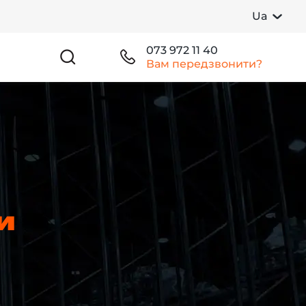
Ua
073 972 11 40
Вам передзвонити?
и