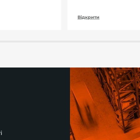
Відкрити
і