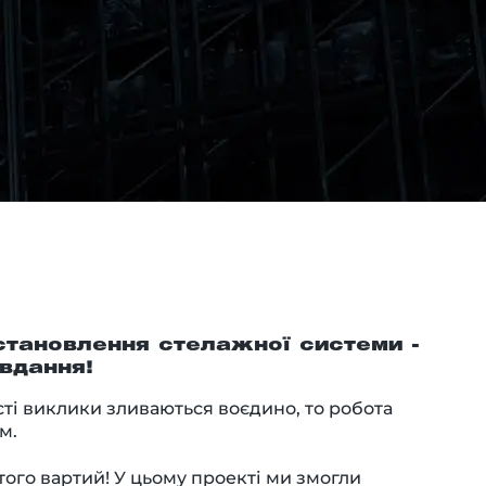
становлення стелажної системи -
вдання!
исті виклики зливаються воєдино, то робота
м.
того вартий! У цьому проекті ми змогли