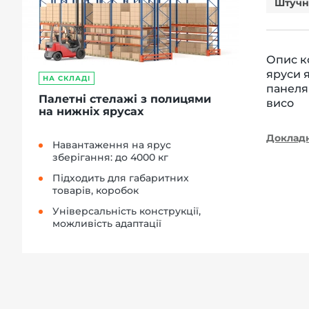
Штучн
Опис к
яруси 
НА СКЛАДІ
панеля
Палетні стелажі з полицями
висо
на нижніх ярусах
Доклад
Навантаження на ярус
зберігання: до 4000 кг
Підходить для габаритних
товарів, коробок
Універсальність конструкції,
можливість адаптації