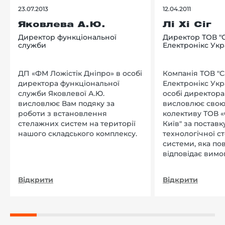
23.07.2013
12.04.2011
Яковлева А.Ю.
Лі Хі Сіг
Директор функціональної
Директор ТОВ "
служби
Електронікс Укр
ДП «ФМ Ложістік Дніпро» в особі
Компанія ТОВ "
директора функціональної
Електронікс Укр
служби Яковлевої А.Ю.
особі директора Л
висловлює Вам подяку за
висловлює свою
роботи з встановлення
колективу ТОВ «
стелажних систем на території
Київ" за поставку
нашого складського комплексу.
технологічної с
системи, яка по
відповідає вимо
нашого підприєм
Відкрити
Відкрити