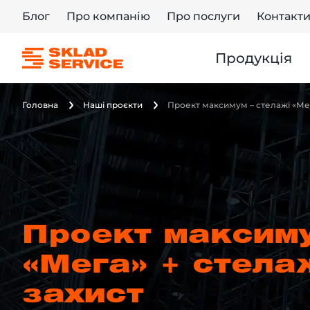
Блог
Про компанію
Про послуги
Контакт
Продукція
Головна
Наші проєкти
Проект максимум – стелажі «Мег
Проект максиму
«Мега» + стела
захист