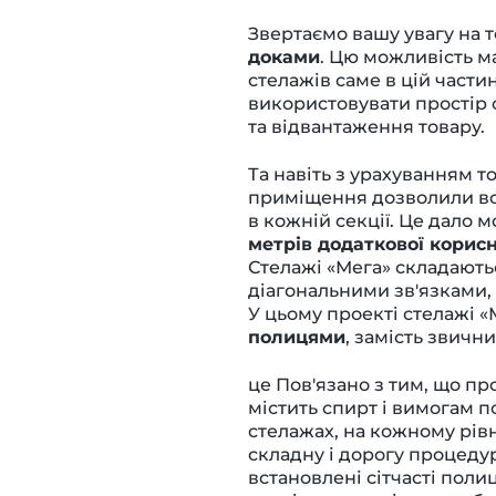
Звертаємо вашу увагу на т
доками
. Цю можливість м
стелажів саме в цій част
використовувати простір
та відвантаження товару.
Та навіть з урахуванням то
приміщення дозволили вст
в кожній секції. Це дало 
метрів додаткової корис
Стелажі «Мега»
складаютьс
діагональними зв'язками, 
У цьому проекті стелажі 
полицями
, замість звичн
це Пов'язано з тим, що пр
містить спирт і вимогам 
стелажах, на кожному рів
складну і дорогу процеду
встановлені сітчасті полиц