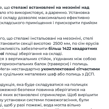
е, що
стелажі встановлені на мезоніні над
ало хто використовує, а даремно. Установка
ині складу дозволяє максимально ефективно
 складського приміщення і прискорити прийом
го, що стелажі інстальовані на мезоніні, стелі
ановити секції висотою 2500 мм, по сім ярусів
можливість забезпечити
більш 1422 квадратних
ної
площі зберігання на складі.
я з вертикальних стійок, з'єднаних між собою
горизонтальних балок (траверси) і полиць.
«Мега» нестандартно
укомплектовані сітчастими
их суцільних металевих шаф або полиць з ДСП.
одукція, яка буде складуватися на полицях
пожежної безпеки повинна зберігатися на
ні яких встановлені спринклери. Щоб вирішити
ру установки системи пожежогасіння, були
і, щоб у разі пожежі, вода могла вільно