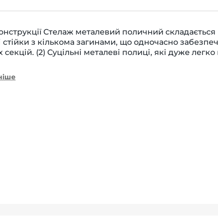
нструкції Стелаж металевий поличний складається вс
і стійки з кількома загинами, що одночасно забезпе
х секцій. (2) Суцільні металеві полиці, які дуже ле
ніше