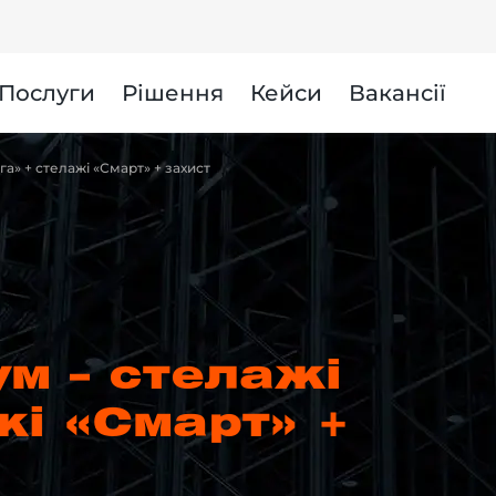
и
Послуги
Рішення
Кейси
Вакансії
а» + стелажі «Смарт» + захист
м – стелажі
жі «Смарт» +