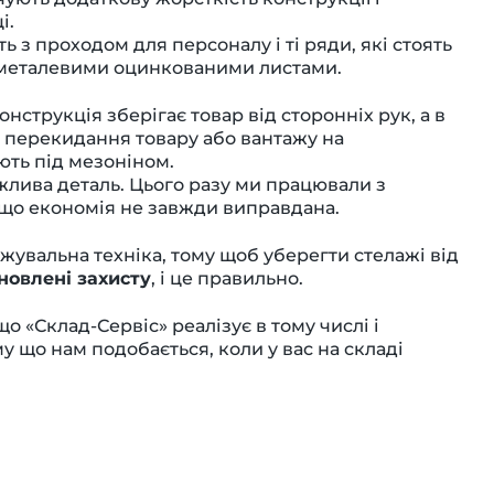
і.
ь з проходом для персоналу і ті ряди, які стоять
і металевими оцинкованими листами.
нструкція зберігає товар від сторонніх рук, а в
 перекидання товару або вантажу на
ють під мезоніном.
жлива деталь. Цього разу ми працювали з
 що економія не завжди виправдана.
жувальна техніка, тому щоб уберегти стелажі від
новлені захисту
, і це правильно.
о «Склад-Сервіс» реалізує в тому числі і
у що нам подобається, коли у вас на складі