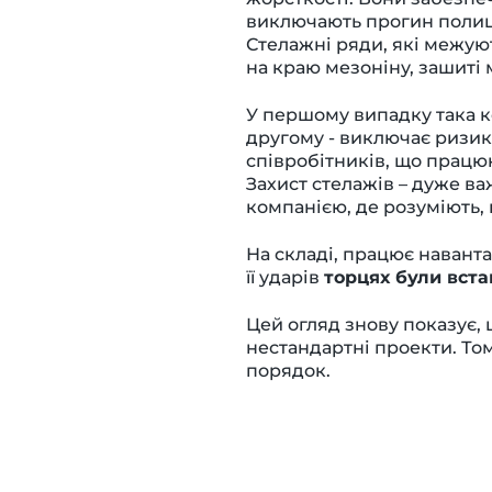
виключають прогин полиц
Стелажні ряди, які межуют
на краю мезоніну, зашит
У першому випадку така ко
другому - виключає ризик
співробітників, що працю
Захист стелажів
– дуже ва
компанією, де розуміють,
На складі, працює наванта
її ударів
торцях були вста
Цей огляд знову показує, щ
нестандартні проекти. Том
порядок.