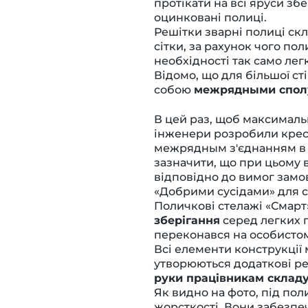
протікати на всі яруси зб
оцинковані полиці.
Решітки зварні полиці
скл
сітки, за рахунок чого по
необхідності так само ле
Відомо, що для більшої ст
собою
межрядными спол
В цей раз, щоб максималь
інженери розробили крес
межрядным з'єднанням в і
зазначити, що при цьому 
відповідно до вимог замо
«Добрими сусідами» для с
Поличкові стелажі «Смарт
зберігання
серед легких 
переконався на особистом
Всі елементи конструкції
утворюються додаткові ре
руки працівникам склад
Як видно на фото, під по
жорсткості. Вони забезпеч