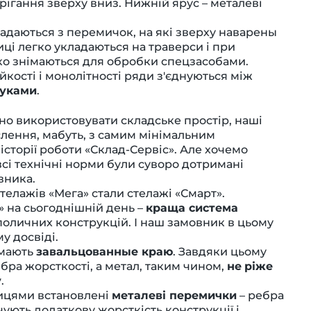
ерігання зверху вниз. Нижній ярус – металеві
адаються з перемичок, на які зверху наварены
лиці легко укладаються на траверси і при
гко знімаються для обробки спецзасобами.
ійкості і монолітності ряди з'єднуються між
уками
.
но використовувати складське простір, наші
лення, мабуть, з самим мінімальним
сторії роботи «Склад-Сервіс». Але хочемо
всі технічні норми були суворо дотримані
вника.
телажів «Мега» стали стелажі «Смарт».
» на сьогоднішній день –
краща система
поличних конструкцій. І наш замовник в цьому
у досвіді.
 мають
завальцованные краю
. Завдяки цьому
бра жорсткості, а метал, таким чином,
не
ріже
у
.
лицями встановлені
металеві перемички
– ребра
ують додаткову жорсткість конструкції і