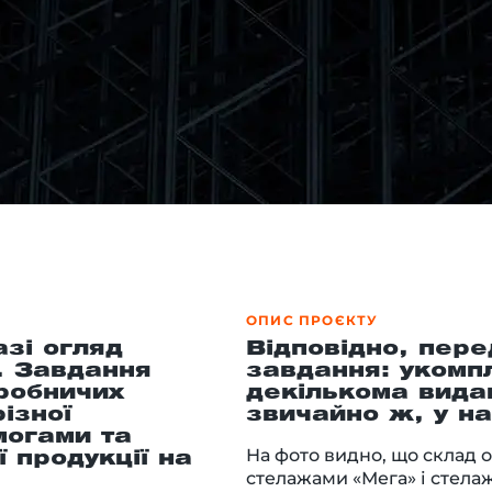
ОПИС ПРОЄКТУ
азі огляд
Відповідно, пер
. Завдання
завдання: укомп
робничих
декількома вида
ізної
звичайно ж, у н
могами та
На фото видно, що склад 
ї продукції на
стелажами «Мега» і стела