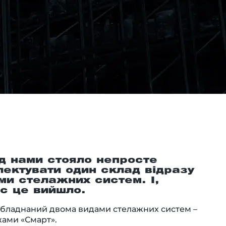
ед нами стояло непросте
лектувати один склад відразу
ми стелажних систем. І,
ас це вийшло.
обладнаний двома видами стелажних систем –
жами «Смарт».