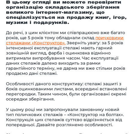
В цьому огляді ви можете перевірити
організацію складського зберігання
великого інтернет-магазину, що
спеціалізується на продажу книг, ігор,
музики і подарунків.
До речі, з цим клієнтом ми співпрацюємо вже багато
років, ще 5 років тому обладнали склад
поичковими
стелажами «Конструктор».
Зверніть увагу: за 5 років
інтенсивної експлуатації стелажі мають гарний
зовнішній вигляд, фарба і оцинковка відмінно
витримали випробування часом. Час експлуатації
даних стелажів далеко виходить за рамки
гарантійного терміну, не дарма ми вже стільки років
продаємо дані стелажі.
Особливості даного конструктиву: стелажі зашиті з
боків оцинкованими листами, всередині встановлені
перегородки. Таким чином, були організовані окремі
осередки зберігання.
У цьому році ми запропонували замовнику новий
тип поличкових стелажів – «Конструктор на болтах».
Конструкція цих стелажів суттєво відрізняється від
попередньої. Давайте розглянемо особливості.