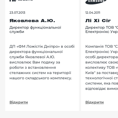
23.07.2013
12.04.2011
Яковлева А.Ю.
Лі Хі Сіг
Директор функціональної
Директор ТОВ "
служби
Електронікс Укр
ДП «ФМ Ложістік Дніпро» в особі
Компанія ТОВ "
директора функціональної
Електронікс Укр
служби Яковлевої А.Ю.
особі директора Л
висловлює Вам подяку за
висловлює свою
роботи з встановлення
колективу ТОВ «
стелажних систем на території
Київ" за поставку
нашого складського комплексу.
технологічної с
системи, яка по
відповідає вимо
нашого підприєм
Відкрити
Відкрити