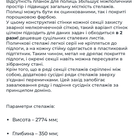
Відсутність планок для полиць збільшує міжполичний
простір і підвищує загальну місткість стелажів.
Полиці можуть бути як оцинкованими, так і покриті
порошковою фарбою.
У цьому конструктиві стінки кожної секції захисту
зварної мелкоячеечной сіткою, такий варіант стінок
цілком підходить для даних задач і обходиться
в 2
рази!
дешевше суцільних сталевих листів.
Поличкові стелажі легкої серії не кріпляться до
підлоги, а на кожну стійку одягається в пластиковий
підп'ятник. Таким чином, метал не дряпає покриття
підлоги, і окремі секції навіть можна пересувати в
зібраному стані.
Крім того, що в ряді секції стелажів скріплені між
собою, додатково сусідні ряди стелажів зверху
з'єднані перемичками. Цей захід запобігає
завалювання ряду і падіння сусідніх стелажів за
принципом доміно.
Параметри стелажів:
Висота – 2774 мм;
Глибина – 350 мм;