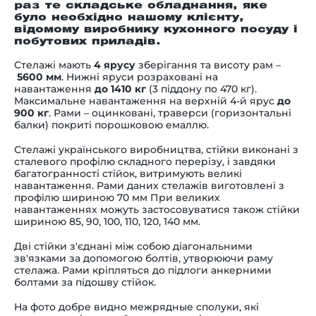
раз те складське обладнання, яке
було необхідно нашому клієнту,
відомому виробнику кухонного посуду і
побутових приладів.
Стелажі мають
4 ярусу
зберігання та висоту рам –
5600 мм
. Нижні яруси розраховані на
навантаження
до 1410 кг
(3 піддону по 470 кг).
Максимальне навантаження на верхній 4-й ярус
до
900 кг
. Рами – оцинковані, траверси (горизонтальні
балки) покриті порошковою емаллю.
Стелажі українського виробництва, стійки виконані з
сталевого профілю складного перерізу, і завдяки
багатогранності стійок, витримують великі
навантаження. Рами даних стелажів виготовлені з
профілю шириною 70 мм При великих
навантаженнях можуть застосовуватися також стійки
шириною 85, 90, 100, 110, 120, 140 мм.
Дві стійки з'єднані між собою діагональними
зв'язками за допомогою болтів, утворюючи раму
стелажа. Рами кріпляться до підлоги анкерними
болтами за підошву стійок.
На фото добре видно межрядные сполуки, які