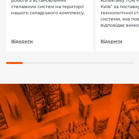
роботи з встановлення
колективу ТОВ «
стелажних систем на території
Київ" за поставку
нашого складського комплексу.
технологічної с
системи, яка по
відповідає вимо
нашого підприєм
Відкрити
Відкрити