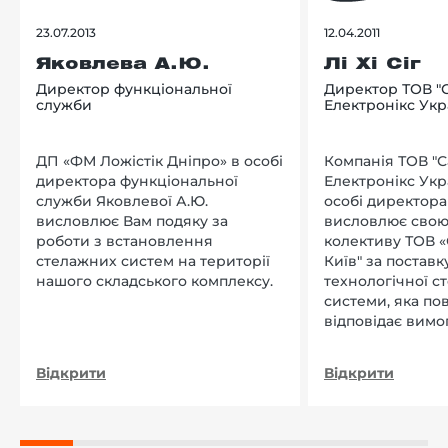
23.07.2013
12.04.2011
Яковлева А.Ю.
Лі Хі Сіг
Директор функціональної
Директор ТОВ "
служби
Електронікс Укр
ДП «ФМ Ложістік Дніпро» в особі
Компанія ТОВ "
директора функціональної
Електронікс Укр
служби Яковлевої А.Ю.
особі директора Л
висловлює Вам подяку за
висловлює свою
роботи з встановлення
колективу ТОВ «
стелажних систем на території
Київ" за поставку
нашого складського комплексу.
технологічної с
системи, яка по
відповідає вимо
нашого підприєм
Відкрити
Відкрити