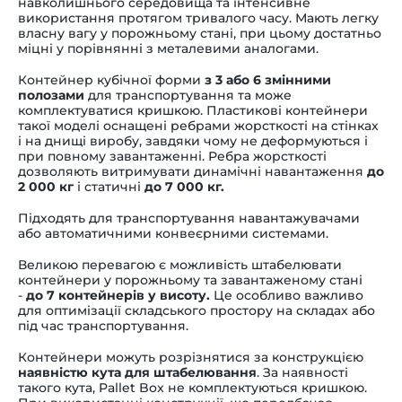
навколишнього середовища та інтенсивне
використання протягом тривалого часу. Мають легку
власну вагу у порожньому стані, при цьому достатньо
міцні у порівнянні з металевими аналогами.
Контейнер кубічної форми
з 3 або 6 змінними
полозами
для транспортування та може
комплектуватися кришкою. Пластикові контейнери
такої моделі
оснащені ребрами жорсткості на стінках
і на днищі виробу, завдяки чому не деформуються і
при повному завантаженні. Ребра жорсткості
дозволяють витримувати динамічні навантаження
до
2 000 кг
і статичні
до 7 000 кг.
Підходять для транспортування навантажувачами
або автоматичними конвеєрними системами.
Великою перевагою є можливість штабелювати
контейнери у порожньому та завантаженому стані
-
до 7 контейнерів у висоту.
Це особливо важливо
для оптимізації складського простору на складах або
під час транспортування.
Контейнери можуть розрізнятися за конструкцією
наявністю кута для штабелювання
. За наявності
такого кута, Pallet Box не комплектуються кришкою.