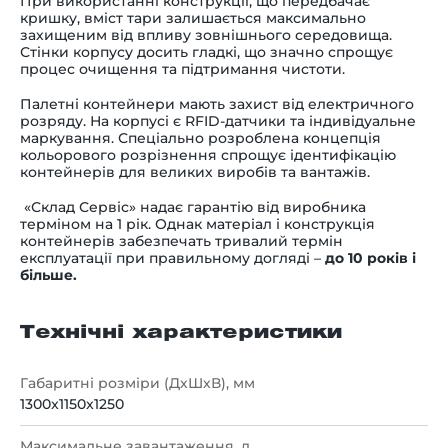
При використанні конструкції, що передбачає
кришку, вміст тари залишається максимально
захищеним від впливу зовнішнього середовища.
Стінки корпусу досить гладкі, що значно спрощує
процес очищення та підтримання чистоти.
Палетні контейнери мають захист від електричного
розряду. На корпусі є RFID-датчики та індивідуальне
маркування. Спеціально розроблена концепція
кольорового розрізнення спрощує ідентифікацію
контейнерів для великих виробів та вантажів.
«Склад Сервіс» надає гарантію від виробника
терміном на 1 рік. Однак матеріал і конструкція
контейнерів забезпечать тривалий термін
експлуатації при правильному догляді
–
до 10 років і
більше.
Технічні характеристики
Габаритні розміри (ДхШхВ), мм
1300x1150x1250
Максимальне завантаження, л