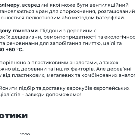
олімеру
, всередині якої може бути вентиляційний
встановлюється кран для спорожнення, розташований
ійснюється пелюстковим або методом батерфляй.
ддону гвинтами
. Піддони з деревини є
к їх дешевизни, ремонтопридатності та екологічност
та речовинами для запобігання гниттю, цвілі та
0 +60 °C.
 порівняно з пластиковими аналогами, а також
жно від деревини та інших факторів. Але дерев’яні
 від пластикових, металевих та комбінованих аналог
йснити підбір та доставку єврокубів європейських
ціалістів – завжди допоможемо!
стики
1000