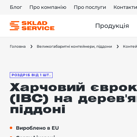
Блог
Про компанію
Про послуги
Контакт
Продукція
Головна
Великогабаритні контейнери, піддони
Контей
РОЗДРІБ ВІД 1 ШТ.
Харчовий єврок
(IBC) на дерев'
піддоні
Вироблено в EU