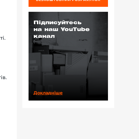
Підписуйтесь
на наш YouTube
канал
і.
ів.
Докладніше