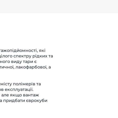
ажопідйомності, які
ілого спектру рідких та
ого виду тари є
тичної, лакофарбової, а
вмісту полімерів
та
в експлуатації.
, але якщо вантаж
на придбати єврокуби