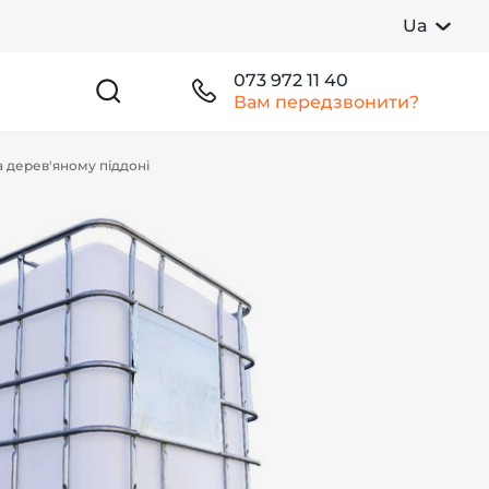
Ua
073 972 11 40
Вам передзвонити?
а дерев'яному піддоні