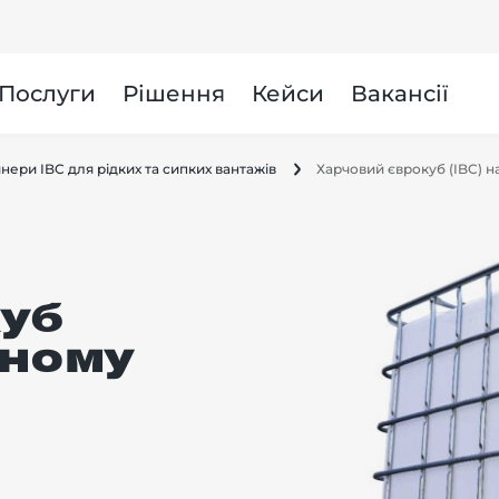
и
Послуги
Рішення
Кейси
Вакансії
нери IBC для рідких та сипких вантажів
Харчовий єврокуб (IBC) н
уб
яному