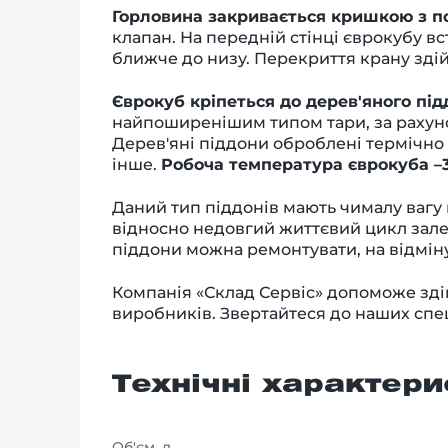
Горловина закривається кришкою з п
клапан. На передній стінці єврокубу 
ближче до низу. Перекриття крану зд
Єврокуб кріпеться до дерев'яного пі
найпоширенішим типом тари, за рахуно
Дерев'яні піддони оброблені термічно 
інше.
Робоча температура єврокуба –3
Даний тип піддонів мають чималу вагу
відносно недовгий життєвий цикл зале
піддони можна ремонтувати, на відміну
Компанія «Склад Сервіс» допоможе зді
виробників. Звертайтеся до наших спе
Технічні характери
Об'єм, л