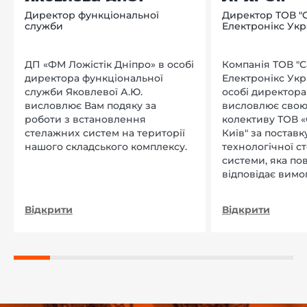
Директор функціональної
Директор ТОВ "
служби
Електронікс Укр
ДП «ФМ Ложістік Дніпро» в особі
Компанія ТОВ "
директора функціональної
Електронікс Укр
служби Яковлевої А.Ю.
особі директора Л
висловлює Вам подяку за
висловлює свою
роботи з встановлення
колективу ТОВ «
стелажних систем на території
Київ" за поставку
нашого складського комплексу.
технологічної с
системи, яка по
відповідає вимо
нашого підприєм
Відкрити
Відкрити