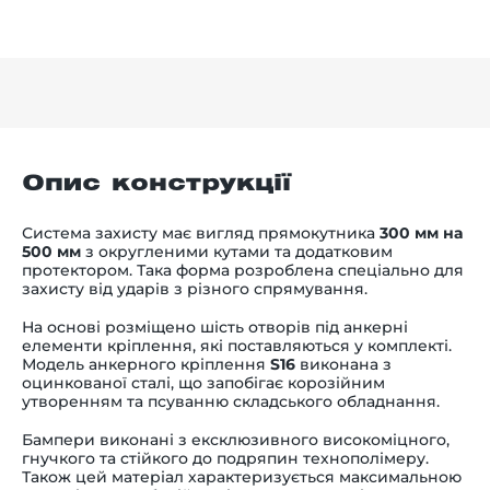
Опис конструкції
Система захисту має вигляд прямокутника
300 мм на
500 мм
з округленими кутами та додатковим
протектором. Така форма розроблена спеціально для
захисту від ударів з різного спрямування.
На основі розміщено шість отворів під анкерні
елементи кріплення, які поставляються у комплекті.
Модель анкерного кріплення
S16
виконана з
оцинкованої сталі, що запобігає корозійним
утворенням та псуванню складського обладнання.
Бампери виконані з ексклюзивного високоміцного,
гнучкого та стійкого до подряпин технополімеру.
Також цей матеріал характеризується максимальною