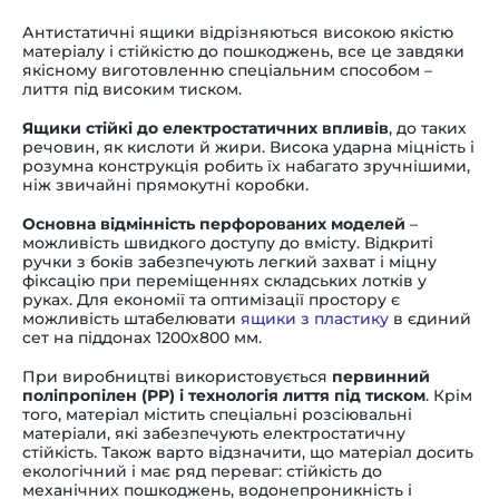
Антистатичні ящики відрізняються високою якістю
матеріалу і стійкістю до пошкоджень, все це завдяки
якісному виготовленню спеціальним способом
–
лиття під високим тиском.
Ящики стійкі до електростатичних впливів
, до таких
речовин, як кислоти й жири. Висока ударна міцність і
розумна конструкція робить їх набагато зручнішими,
ніж звичайні прямокутні коробки.
Основна відмінність перфорованих моделей
–
можливість швидкого доступу до вмісту. Відкриті
ручки з боків забезпечують легкий захват і міцну
фіксацію при переміщеннях складських лотків у
руках. Для економії та оптимізації простору є
можливість штабелювати
ящики з пластику
в єдиний
сет на піддонах 1200х800 мм.
При виробництві використовується
первинний
поліпропілен (РР) і технологія лиття під тиском
. Крім
того, матеріал містить спеціальні розсіювальні
матеріали, які забезпечують електростатичну
стійкість. Також варто відзначити, що матеріал досить
екологічний і має ряд переваг: стійкість до
механічних пошкоджень, водонепроникність і