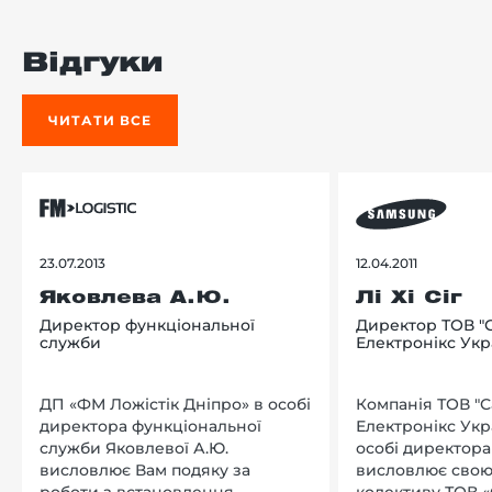
Відгуки
ЧИТАТИ ВСЕ
23.07.2013
12.04.2011
Яковлева А.Ю.
Лі Хі Сіг
Директор функціональної
Директор ТОВ "
служби
Електронікс Укр
ДП «ФМ Ложістік Дніпро» в особі
Компанія ТОВ "
директора функціональної
Електронікс Укр
служби Яковлевої А.Ю.
особі директора Л
висловлює Вам подяку за
висловлює свою
роботи з встановлення
колективу ТОВ «