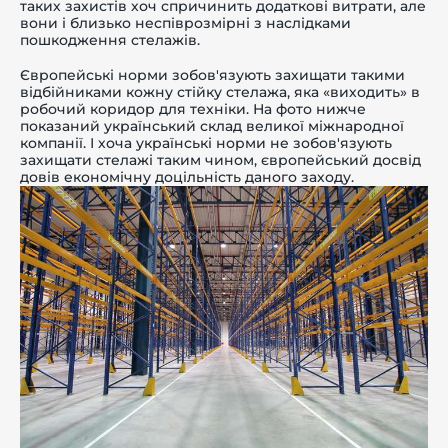
таких захистів хоч спричинить додаткові витрати, але
вони і близько неспіврозмірні з наслідками
пошкодження стелажів.
Європейські норми зобов'язують захищати такими
відбійниками кожну стійку стелажа, яка «виходить» в
робочий коридор для техніки. На фото нижче
показаний український склад великої міжнародної
компанії. І хоча українські норми не зобов'язують
захищати стелажі таким чином, європейський досвід
довів економічну доцільність даного заходу.