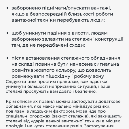
заборонено піднімати/опускати вантажі,
якщо в безпосередній близькості роботи
вантажної техніки перебувають люди;
щоб уникнути падіння з висоти, людям
заборонено залазити на стелажні конструкції
там, де не передбачені сходи;
після встановлення стелажного обладнання
на складі повинна бути нанесена сигнальна
розмітка жовтого кольору, що дозволить
розмежувати пішохідну і робочу зону
Слідуючи цим простим правилам, вам вдасться
уникнути більшості неприємних ситуацій, і ваші
стелажі прослужать вам довго і безпечно.
Крім описаних правил можна застосувати додаткове
обладнання, яке максимально мінімізує ризики,
пов'язані з людським фактором. Мова йде про
спеціальні огорожах (захист стелажів), які захищають
стелажі від ударів важкої вантажної техніки в місцях
проїздів і на кутах стелажних рядів. Застосування