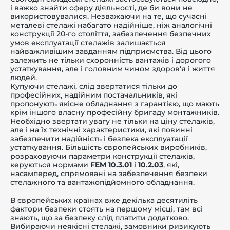
і важко знайти сферу діяльності, де би вони не
використовувалися. Незважаючи на те, що сучасні
металеві стелажі набагато надійніше, ніж аналогічні
конструкції 20-го століття, забезпечення безпечних
умов експлуатації стелажів залишається
найважливішим завданням підприємства. Від цього
-й поверх
залежить не тільки схоронність вантажів і дорогого
устаткування, але і головним чином здоров'я і життя
людей.
Купуючи стелажі, слід звертатися тільки до
професійних, надійним постачальників, які
пропонують якісне обладнання з гарантією, що мають
крім іншого власну професійну бригаду монтажників.
Необхідно звертати увагу не тільки на ціну стелажів,
але і на їх технічні характеристики, які повинні
забезпечити надійність і безпека експлуатації
устаткування. Більшість європейських виробників,
розраховуючи параметри конструкції стелажів,
керуються нормами
FEM 10.3.01
і
10.2.03
, які,
насамперед, спрямовані на забезпечення безпеки
стелажного та вантажопідйомного обладнання.
В європейських країнах вже декілька десятиліть
фактори безпеки стоять на першому місці, там всі
знають, що за безпеку слід платити додатково.
Вибираючи неякісні стелажі, замовники ризикують