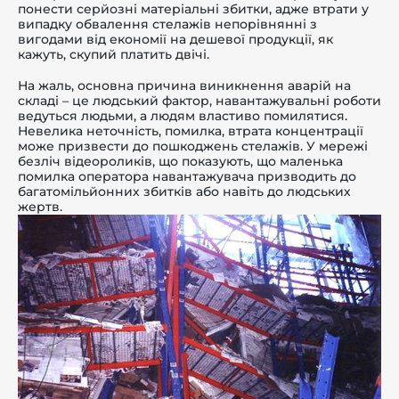
понести серйозні матеріальні збитки, адже втрати у
випадку обвалення стелажів непорівнянні з
вигодами від економії на дешевої продукції, як
кажуть, скупий платить двічі.
На жаль, основна причина виникнення аварій на
складі – це людський фактор, навантажувальні роботи
ведуться людьми, а людям властиво помилятися.
Невелика неточність, помилка, втрата концентрації
може призвести до пошкоджень стелажів. У мережі
безліч відеороликів, що показують, що маленька
помилка оператора навантажувача призводить до
багатомільйонних збитків або навіть до людських
жертв.