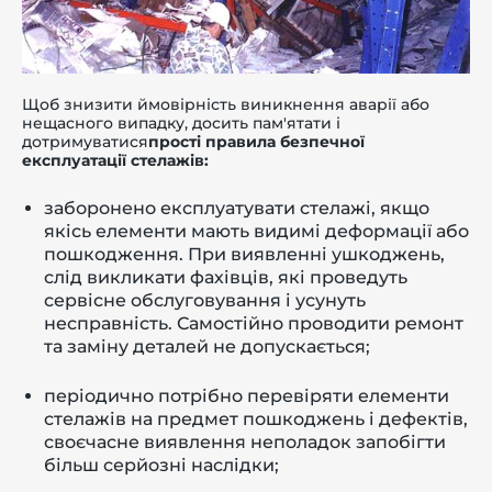
Щоб знизити ймовірність виникнення аварії або
нещасного випадку, досить пам'ятати і
дотримуватися
прості правила безпечної
експлуатації стелажів:
заборонено експлуатувати стелажі, якщо
якісь елементи мають видимі деформації або
пошкодження. При виявленні ушкоджень,
слід викликати фахівців, які проведуть
сервісне обслуговування і усунуть
несправність. Самостійно проводити ремонт
та заміну деталей не допускається;
періодично потрібно перевіряти елементи
стелажів на предмет пошкоджень і дефектів,
своєчасне виявлення неполадок запобігти
більш серйозні наслідки;