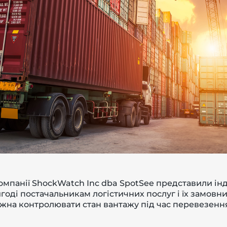
мпанії ShockWatch Inc dba SpotSee представили ін
ригоді постачальникам логістичних послуг і їх замов
жна контролювати стан вантажу під час перевезення