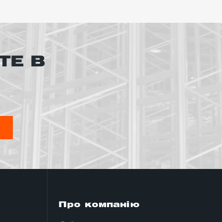
ТЕ В
Я
Про компанію