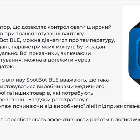
атор, що дозволяє контролювати широкий
в при транспортуванні вантажу.
ot BLE, можна дізнатися про температуру,
 дані, параметри яких можуть бути задані
уально. Всі показники, включаючи
ування, можна відстежити через
аток.
го впливу SpotBot BLE вважають, що така
ристовуватися виробниками медичного
ої та інших товарів, які потребують
евезенні. Завдяки реєстратору є
таж починаючи від виробничої лінії підприємства-в
т способствовать эффективности работы в логистич