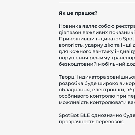
Як це працює?
Новинка являє собою реєстр
діапазон важливих показникі
Прикріпивши індикатор SpotB
вологість, ударну дію та інші
для кожного вантажу індивід
порушення режиму транспорт
безкоштовний мобільний дод
Творці індикатора зовнішньо
розробка буде широко вико
обладнання, електроніки, збр
особливого контролю при пер
можливість контролювати ван
SpotBot BLE однозначно буде
прозрачность перевозок.