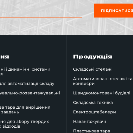
ПІДПИСАТИС
ння
Продукція
ні і динамічні системи
Складські стелажі
ня
Автоматизовані стелажі та
ля автоматизації складу
конвеєри
увально-розвантажувальні
Швидкомонтовані будівлі
Складська техніка
ва тара для вирішення
 завдань
Електроштабелери
ня для збору твердих
Навантажувачі
 відходів
Пластикова тара