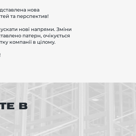
едставлена нова
тей та перспектив!
пускати нові напрями.
Зміни
тавлено патерн, очікується
ку компанії в цілому.
!
ТЕ В