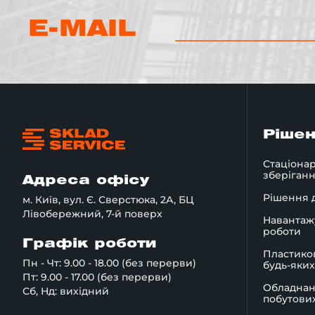
E-MAIL
Ріше
Стаціонар
зберіган
Адреса офісу
Рішення д
м. Київ, вул. Є. Сверстюка, 2А, БЦ
Лівобережний, 7-й поверх
Навантаж
роботи
Графік роботи
Пластико
Пн - Чт: 9.00 - 18.00 (без перерви)
будь-яких
Пт: 9.00 - 17.00 (без перерви)
Обладнан
Сб, Нд: вихідний
побутових