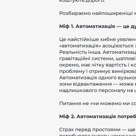
коштують дорого.
Розбираємо найпоширеніші мі
Міф 1. Автоматизація — це 
Це найстійкіше хибне уявлен
«автоматизація» асоціюється 
Реальність інша. Автоматизац
гравітаційні системи, шатло
окремо, має чітку вартість і
проблему і отримує вимірюван
Автоматизація одного вузько
зони відвантаження — може к
надлишкового персоналу на ц
Питання не «чи можемо ми соб
Міф 2. Автоматизація потре
Страх перед простоями — ще 
перебудова складу неминуче 