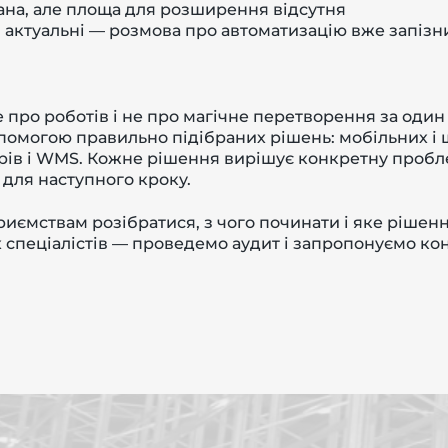
пана, але площа для розширення відсутня
в актуальні — розмова про автоматизацію вже запізн
 про роботів і не про магічне перетворення за один
помогою правильно підібраних рішень: мобільних і 
єрів і WMS. Кожне рішення вирішує конкретну проб
 для наступного кроку.
иємствам розібратися, з чого починати і яке рішенн
х спеціалістів — проведемо аудит і запропонуємо ко