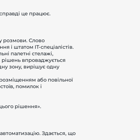
справді це працює.
у розмови. Слово
я і штатом IT-спеціалістів.
ьні палетні стелажі,
их рішень впроваджується
дну зону, вирішує одну
 розміщенням або повільної
тоїв, помилок і
цього рішення».
автоматизацію. Здається, що