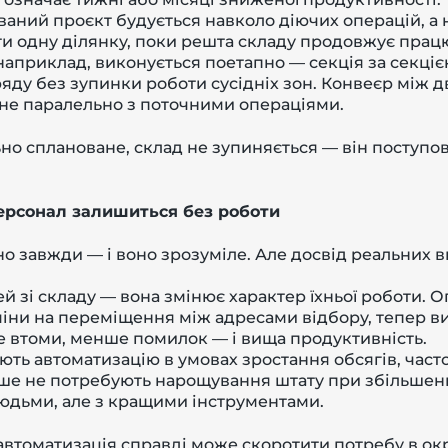
аний проєкт будується навколо діючих операцій, а 
ти одну ділянку, поки решта складу продовжує прац
наприклад, виконується поетапно — секція за секці
яду без зупинки роботи сусідніх зон. Конвеєр між д
а не паралельно з поточними операціями.
о сплановане, склад не зупиняється — він поступо
персонал залишиться без роботи
о завжди — і воно зрозуміле. Але досвід реальних 
й зі складу — вона змінює характер їхньої роботи. 
іни на переміщення між адресами відбору, тепер вик
е втоми, менше помилок — і вища продуктивність.
ть автоматизацію в умовах зростання обсягів, часто
ьше не потребують нарощування штату при збільшен
юдьми, але з кращими інструментами.
 автоматизація справді може скоротити потребу в ок