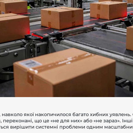
, навколо якої накопичилося багато хибних уявлень.
 переконані, що це «не для них» або «не зараз». Інші
аються вирішити системні проблеми одним масштабн