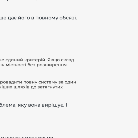
е дає його в повному обсязі.
 не єдиний критерій. Якщо склад
ня місткості без розширення —
впровадити повну систему за один
ніших шляхів до затягнутих
лема, яку вона вирішує. І
ьо купити правильне