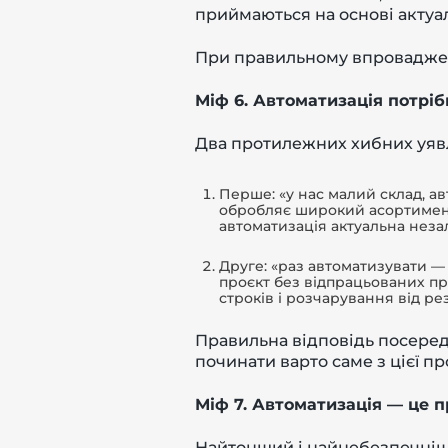
приймаються на основі актуаль
При правильному впровадженн
Міф 6. Автоматизація потріб
Два протилежних хибних уявл
Перше: «у нас малий склад, а
обробляє широкий асортимент
автоматизація актуальна неза
Друге: «раз автоматизувати —
проєкт без відпрацьованих пр
строків і розчарування від рез
Правильна відповідь посереди
починати варто саме з цієї пр
Міф 7. Автоматизація — це пр
Найтонший і найнебезпечніши