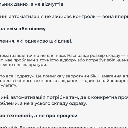
них даних, а не відчуттів.
і автоматизація не забирає контроль — вона вперш
на всім або нікому
ення, які однаково шкідливі.
втоматизація точно не для нас». Насправді розмір складу —
, має проблеми з точністю відбору або потребує збільшен
лежно від квадратури.
 то все і одразу». Це помилка у зворотний бік. Намагання 
оцесів і чіткого технічного завдання — один із найпошире
ультату.
ні: автоматизація потрібна там, де є конкретна проб
облеми, а не з усього складу одразу.
о технології, а не про процеси
й міф. Багато підприємств переконані, що достатн