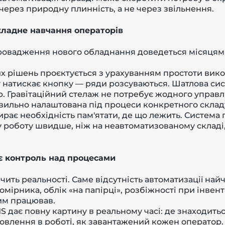
через природну плинність, а не через звільнення.
кладне навчання операторів
провадження нового обладнання доведеться місяцями
их рішень проєктується з урахуванням простоти вик
 натискає кнопку — ряди розсуваються. Шатлова си
. Гравітаційний стелаж не потребує жодного управл
ильно налаштована під процеси конкретного складу
рає необхідність пам'ятати, де що лежить. Система пі
у роботу швидше, ніж на неавтоматизованому складі
є контроль над процесами
ить реальності. Саме відсутність автоматизації найч
омірника, облік «на папірці», розбіжності при інвен
ним працював.
 дає повну картину в реальному часі: де знаходить
амовлення в роботі, як завантажений кожен оператор