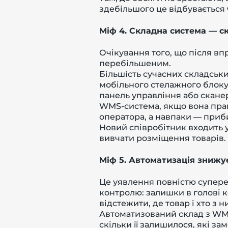
здебільшого це відбувається 
Міф 4. Складна система — с
Очікування того, що після в
перебільшеним.
Більшість сучасних складськ
мобільного стелажного блоку
панель управління або сканер
WMS-система, якщо вона прав
оператора, а навпаки — приби
Новий співробітник входить 
вивчати розміщення товарів.
Міф 5. Автоматизація знижу
Це уявлення повністю супереч
контролю: залишки в голові к
відстежити, де товар і хто з 
Автоматизований склад з WMS
скільки її залишилося, які з