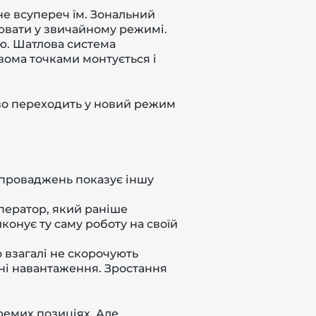
не всупереч їм. Зональний
ювати у звичайному режимі.
єю. Шатлова система
вома точками монтується і
во переходить у новий режим
впроваджень показує іншу
Оператор, який раніше
онує ту саму роботу на своїй
 взагалі не скорочують
ні навантаження. Зростання
ремих позиціях. Але