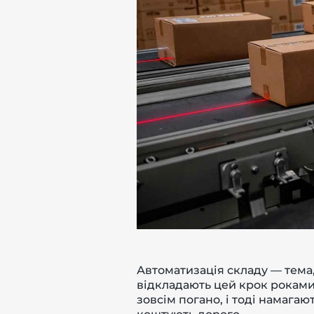
-й поверх
Автоматизація складу — тема
відкладають цей крок роками,
зовсім погано, і тоді намаг