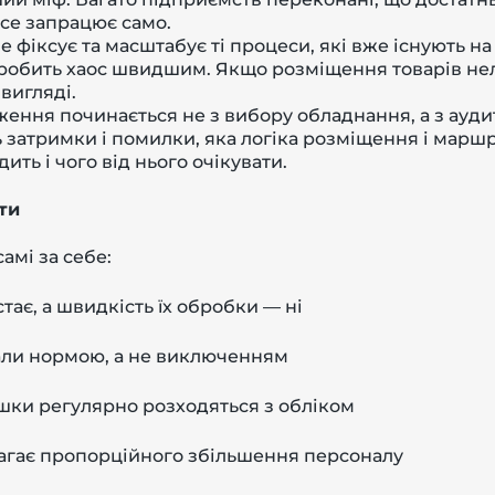
все запрацює само.
 фіксує та масштабує ті процеси, які вже існують на
зробить хаос швидшим. Якщо розміщення товарів не
вигляді.
ення починається не з вибору обладнання, а з аудит
 затримки і помилки, яка логіка розміщення і маршру
ить і чого від нього очікувати.
ти
самі за себе:
тає, а швидкість їх обробки — ні
али нормою, а не виключенням
ишки регулярно розходяться з обліком
агає пропорційного збільшення персоналу