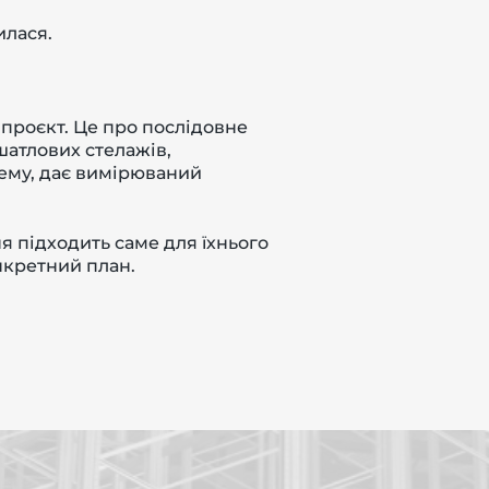
илася.
 проєкт. Це про послідовне
шатлових стелажів,
лему, дає вимірюваний
я підходить саме для їхнього
нкретний план.