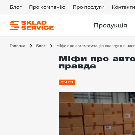
Блог
Про компанію
Про послуги
Контакт
Продукція
Головна
Блог
Міфи про автоматизацію складу: що нас
Міфи про авто
правда
СТАТТІ