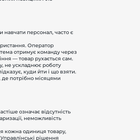
 навчати персонал, часто є
ористання. Оператор
стема отримує команду через
іння — товар рухається сам.
, не ускладнює роботу
дказує, куди йти і що взяти.
, де потрібно місяцями
астіше означає відсутність
таризації, неможливість
ся кожна одиниця товару,
. Управлінські рішення