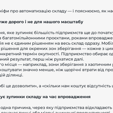
фи про автоматизацію складу — і пояснюємо, як на
дуже дорого і не для нашого масштабу
ня, яке зупиняє більшість підприємств ще до початк
з багатомільйонними проєктами, роками впровадженн
ія не є єдиним рішенням на весь склад одразу. Мобіл
ві рішення для окремих зон зберігання — кожне з ц
 конкретний термін окупності. Підприємство обирає о
ий результат, перш ніж рухатися далі.
го місця — наприклад, зони зберігання з хаотичним
оштувати значно менше, ніж щорічні втрати від прос
ій ділянці.
і це дозволити», а «скільки нам коштує відсутність 
бує зупинки складу на час впровадження
одна причина, через яку підприємства відкладають 
означає тижні або місяці зниженої продуктивності.