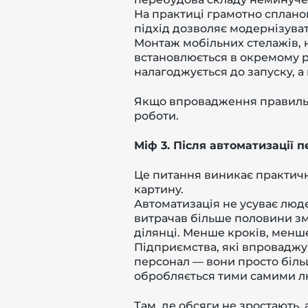
На практиці грамотно спланов
підхід дозволяє модернізува
Монтаж мобільних стелажів, 
встановлюється в окремому р
налагоджується до запуску, 
Якщо впровадження правильн
роботи.
Міф 3. Після автоматизації 
Це питання виникає практичн
картину.
Автоматизація не усуває люде
витрачав більше половини зм
ділянці. Менше кроків, менш
Підприємства, які впроваджую
персонал — вони просто біл
обробляється тими самими л
Там, де обсяги не зростають,