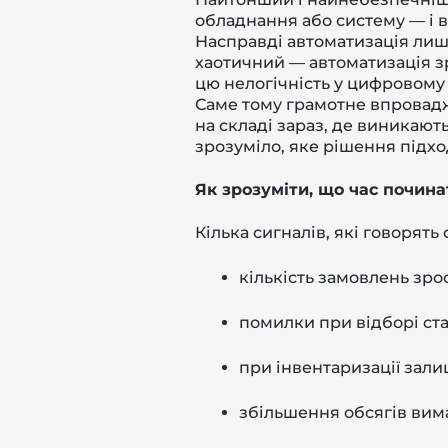
обладнання або систему — і 
Насправді автоматизація лише
хаотичний — автоматизація 
цю нелогічність у цифровому 
Саме тому грамотне впровадж
на складі зараз, де виникають
зрозуміло, яке рішення підход
Як зрозуміти, що час почина
Кілька сигналів, які говорять 
кількість замовлень зрос
помилки при відборі ст
при інвентаризації зал
збільшення обсягів вим