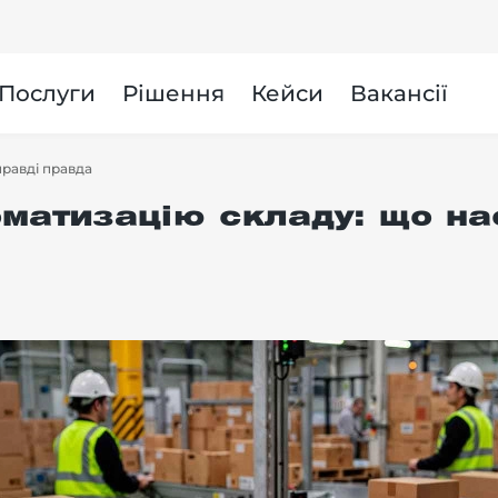
и
Послуги
Рішення
Кейси
Вакансії
правді правда
матизацію складу: що на