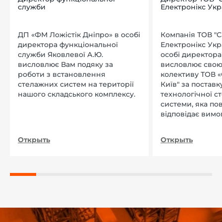
служби
Електронікс Укр
ДП «ФМ Ложістік Дніпро» в особі
Компанія ТОВ "
директора функціональної
Електронікс Укр
служби Яковлевої А.Ю.
особі директора Л
висловлює Вам подяку за
висловлює свою
роботи з встановлення
колективу ТОВ «
стелажних систем на території
Київ" за поставку
нашого складського комплексу.
технологічної с
системи, яка по
відповідає вимо
нашого підприєм
Открыть
Открыть