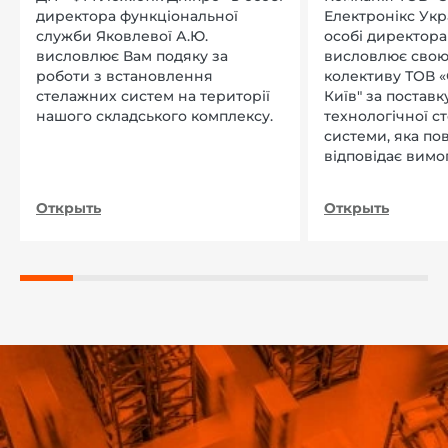
директора функціональної
Електронікс Укр
служби Яковлевої А.Ю.
особі директора Л
висловлює Вам подяку за
висловлює свою
роботи з встановлення
колективу ТОВ «
стелажних систем на території
Київ" за поставку
нашого складського комплексу.
технологічної с
системи, яка по
відповідає вимо
нашого підприєм
Открыть
Открыть