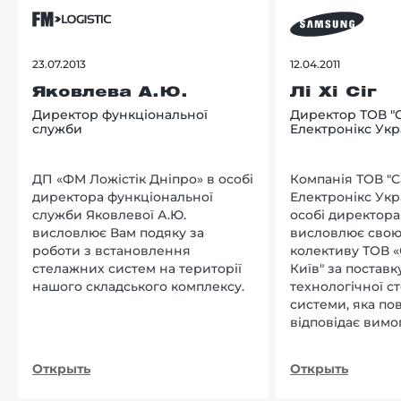
23.07.2013
12.04.2011
Яковлева А.Ю.
Лі Хі Сіг
Директор функціональної
Директор ТОВ "
служби
Електронікс Укр
ДП «ФМ Ложістік Дніпро» в особі
Компанія ТОВ "
директора функціональної
Електронікс Укр
служби Яковлевої А.Ю.
особі директора Л
висловлює Вам подяку за
висловлює свою
роботи з встановлення
колективу ТОВ «
стелажних систем на території
Київ" за поставку
нашого складського комплексу.
технологічної с
системи, яка по
відповідає вимо
нашого підприєм
Открыть
Открыть