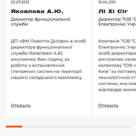
23.07.2013
12.04.2011
Яковлева А.Ю.
Лі Хі Сіг
Директор функціональної
Директор ТОВ "
служби
Електронікс Укр
ДП «ФМ Ложістік Дніпро» в особі
Компанія ТОВ "
директора функціональної
Електронікс Укр
служби Яковлевої А.Ю.
особі директора Л
висловлює Вам подяку за
висловлює свою
роботи з встановлення
колективу ТОВ «
стелажних систем на території
Київ" за поставку
нашого складського комплексу.
технологічної с
системи, яка по
відповідає вимо
нашого підприєм
Открыть
Открыть