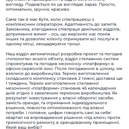
вигляду. Подивіться як це виглядає зараз. Просто,
оптимально, зручно, красиво.
Саме так й має бути, коли співпрацюєш з
комплексним оператором. Адаптивність до запитів
Замовника, злагоджена співпраця декількох відділів,
дотримання вимог – ось, що вирізняє нас поміж
інших та дозволяє клієнту отримувати всі послуги в
одному місці, заощаджуючи гроші.
Наш відділ автоматизації розробив проєкт та погодив
«топологію» всього об’єкту, відділ стелажних систем
спроектував та погодив мезонінну «платформу» в
офісно-сервісній зоні. Після погодження в цілому, ми
взялися до виробництва. Термін виготовлення
складського комплексу становив 2 тижні, доставка ще
1 тиждень. Термін виготовлення стелажної
мезонінної «платформи» становив 45 календарних
днів згідно з заявленим терміном виробництва. Як
результат: інвестування у власні оборотні засоби,
замість оренди, та отримання індивідуального
рішення, повністю оптимізованого під власні
потреби. І головне, цифри говорять самі за себе:
квартал на впровадження рішення «під ключ» проти
тримісячного ремонту в орендованому приміщенні.
Який ваш вибір?