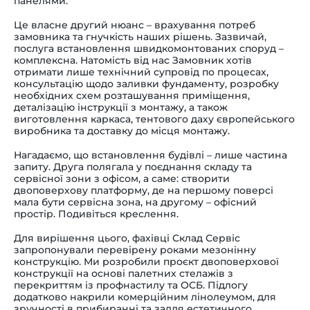
панелями.
Це власне другий нюанс – врахування потреб
замовника та гнучкість наших рішень. Зазвичай,
послуга встановлення швидкомонтованих споруд –
комплексна. Натомість від нас Замовник хотів
отримати лише технічний супровід по процесах,
консультацію щодо заливки фундаменту, розробку
необхідних схем розташування приміщення,
деталізацію інструкції з монтажу, а також
виготовлення каркаса, тентового даху європейського
виробника та доставку до місця монтажу.
Нагадаємо, що встановлення будівлі – лише частина
запиту. Друга полягала у поєднання складу та
сервісної зони з офісом, а саме: створити
двоповерхову платформу, де на першому поверсі
мала бути сервісна зона, на другому – офісний
простір. Подивіться креслення.
Для вирішення цього, фахівці Склад Сервіс
запропонували перевірену роками мезонінну
конструкцію. Ми розробили проєкт двоповерхової
конструкції на основі палетних стелажів з
перекриттям із профнастилу та ОСБ. Підлогу
додатково накрили комерційним лінолеумом, для
зручності в прибиранні та задля естетичного