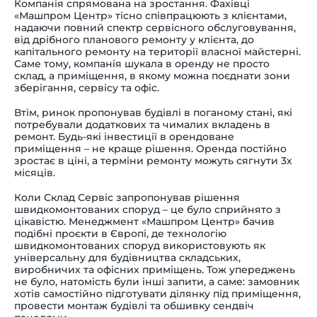
Компанія спрямована на зростання. Фахівці
«Машпром Центр» тісно співпрацюють з клієнтами,
надаючи повний спектр сервісного обслуговування,
від дрібного планового ремонту у клієнта, до
капітального ремонту на території власної майстерні.
Саме тому, компанія шукала в оренду не просто
склад, а приміщення, в якому можна поєднати зони
зберігання, сервісу та офіс.
Втім, ринок пропонував будівлі в поганому стані, які
потребували додаткових та чималих вкладень в
ремонт. Будь-які інвестиції в орендоване
приміщення – не краще рішення. Оренда постійно
зростає в ціні, а терміни ремонту можуть сягнути 3х
місяців.
Коли Склад Сервіс запропонував рішення
швидкомонтованих споруд – це було сприйнято з
цікавістю. Менеджмент «Машпром Центр» бачив
подібні проєкти в Європі, де технологію
швидкомонтованих споруд використовують як
універсальну для будівництва складських,
виробничих та офісних приміщень. Тож упереджень
не було, натомість були інші запити, а саме: замовник
хотів самостійно підготувати ділянку під приміщення,
провести монтаж будівлі та обшивку сендвіч