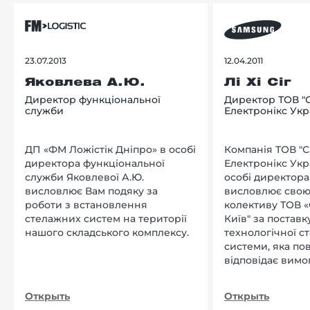
23.07.2013
12.04.2011
Яковлева А.Ю.
Лі Хі Сіг
Директор функціональної
Директор ТОВ "
служби
Електронікс Укр
ДП «ФМ Ложістік Дніпро» в особі
Компанія ТОВ "
директора функціональної
Електронікс Укр
служби Яковлевої А.Ю.
особі директора Л
висловлює Вам подяку за
висловлює свою
роботи з встановлення
колективу ТОВ «
стелажних систем на території
Київ" за поставку
нашого складського комплексу.
технологічної с
системи, яка по
відповідає вимо
нашого підприєм
Открыть
Открыть