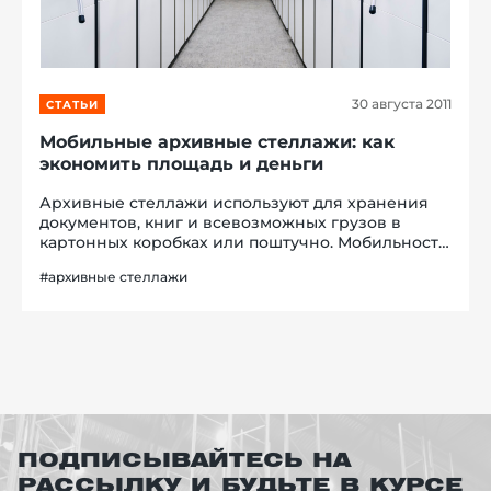
30 августа 2011
СТАТЬИ
й этаж
Мобильные архивные стеллажи: как
экономить площадь и деньги
Архивные стеллажи используют для хранения
документов, книг и всевозможных грузов в
картонных коробках или поштучно. Мобильность
для архивного стеллажа – основное
#архивные стеллажи
преимущество, поскольку, по сравнению со
стационарными, передвижные конструкции...
ПОДПИСЫВАЙТЕСЬ НА
РАССЫЛКУ И БУДЬТЕ В КУРСЕ