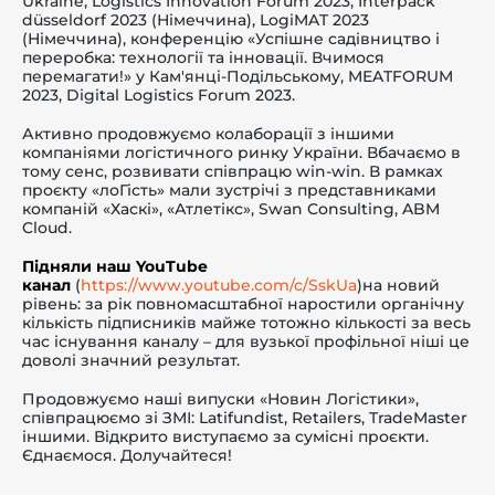
Ukraine, Logistics Innovation Forum 2023, Interpack
düsseldorf 2023 (Німеччина), LogiMAT 2023
(Німеччина), конференцію «Успішне садівництво і
переробка: технології та інновації. Вчимося
перемагати!» у Кам'янці-Подільському, MEATFORUM
2023, Digital Logistics Forum 2023.
Активно продовжуємо колаборації з іншими
компаніями логістичного ринку України. Вбачаємо в
тому сенс, розвивати співпрацю win-win. В рамках
проєкту «лоГість» мали зустрічі з представниками
компаній «Хаскі», «Атлетікс», Swan Consulting, ABM
Cloud.
Підняли наш YouTube
канал
(
https://www.youtube.com/c/SskUa
)на новий
рівень: за рік повномасштабної наростили органічну
кількість підписників майже тотожно кількості за весь
час існування каналу – для вузької профільної ніші це
доволі значний результат.
Продовжуємо наші випуски «Новин Логістики»,
співпрацюємо зі ЗМІ: Latifundist, Retailers, TradeMaster
іншими. Відкрито виступаємо за сумісні проєкти.
Єднаємося. Долучайтеся!