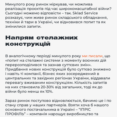
Минулого року ринок міркував, чи можлива
реалізація проєктів під час широкомасштабної війни?
Сьогодні можемо відповісти – так. Sklad Service
розказує, чим живе ринок складського обладнання,
техніки й тари в Україні, чи відновився попит та як
змінилися запити.
й этаж
Напрям стелажних
конструкцій
В аналогічному періоді минулого року
ми писали
, що
«попит на стелажні системи з моменту воєнних дій
перерозподілився та зазнав суттєвих змін».
Придбання нових конструкцій було суттєво знижено
і навіть ті компанії, бізнес яких зосереджений в
центральних та західних регіонах України, віддавали
перевагу вживаним конструкціям. Кількість запитів
на них становила 20-30% від загальних, тоді як до
війни було менш як 10%.
Зараз ринок поступово відновлюється, бачимо це і по
стану справ у наших партнерів. Взяти хоча б нашого
основного постачальника в Україні – “ІПРІС
ПРОФІЛЬ” – компанія нарощує виробництво та