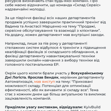
ресурсів визначають стан будь-якої компанії. Про
себе маємо відзначити, що команда «Склад Сервіс»
надзвичайні молодці.
За це півріччя фахівці всіх наших департаментів
продажів успішно завершили практичний тренінг від
Вадима та Анастасії Марценко на тему “Продажі,
сервісне обслуговування та взаємодії з клієнтами”.
На додачу, кожен департамент мав внутрішні заходи.
Наприклад, лише за пів року у департаменті
стелажних систем відбулося 4 тренінги з підвищення
кваліфікації фахівців зі складського обладнання, а
фахівці департаменту навантажувальної техніки
завершили онлайн-навчання з вибору техніки від
головного постачальника EP.
Окрім цього колеги брали участь у
Всеукраїнському
Дні Логіста. Ярослав Бендяк
, керівник департаменту
Автоматизація,
мав виступ
на тему: "Приховані
можливості складу. Потенціал для оптимізації
ефективності, або як вичавити зі складу все". Тема
стає з кожним днем ще більш актуальною та викликає
зацікавленість компаній.
Приділяли увагу виставкам, відвідували:
KyivBuild