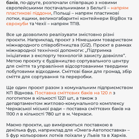
баків
, по-друге, розпочали співпрацю з новими
європейськими постачальниками з Бельгії –
напрям
пластикові піддони
, Польщі – напрям пластикові
лотки, ящики, великогабаритні контейнери BigBox та
єврокуби
та Чехії – напрям ТПВ.
Все це дозволило реалізувати змістовно різні
проєкти. Наприклад, проєкт з Німецьким товариством
міжнародного співробітництва (GIZ). Проєкт в рамках
міжнародної технічної допомоги: „Підтримка
ініціативи з експорту технологій захисту довкілля”.
Метою проєкту є будівництво сортувального центру
для сміття та управління відсортованими твердими
побутовими відходами. Сміттєві баки для громад, збір
сміття для сортування та переробки.
Ще один проєкт разом з комунальним підприємством
КП Віднова.
Поставка сміттєвих баків на 120 л
з
логотипом в кількості 1221 шт., а також з
департаментом житлово-комунального комплексу
Черкаської міської ради – поставка сміттєвих баків на
1100 л в кількості 780 шт в м. Черкаси.
Маємо проєкти, що вимірюються поставкою в
декілька фур, наприклад для «Омега-Автопоставка» –
5 фур кольорових лотків поїхали у Львів та в Харків.