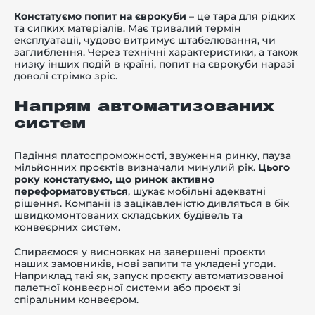
Констатуємо попит на єврокуби
– це тара для рідких
та сипких матеріалів. Має тривалий термін
експлуатації, чудово витримує штабелювання, чи
заглиблення. Через технічні характеристики, а також
низку інших подій в країні, попит на єврокуби наразі
доволі стрімко зріс.
Напрям автоматизованих
систем
Падіння платоспроможності, звуження ринку, пауза
мільйонних проєктів визначали минулий рік.
Цього
року констатуємо, що ринок активно
переформатовується
, шукає мобільні адекватні
рішення. Компанії із зацікавленістю дивляться в бік
швидкомонтованих складських будівель та
конвеєрних систем.
Спираємося у висновках на завершені проєкти
наших замовників, нові запити та укладені угоди.
Наприклад такі як, запуск проєкту автоматизованої
палетної конвеєрної системи або проєкт зі
спіральним конвеєром.