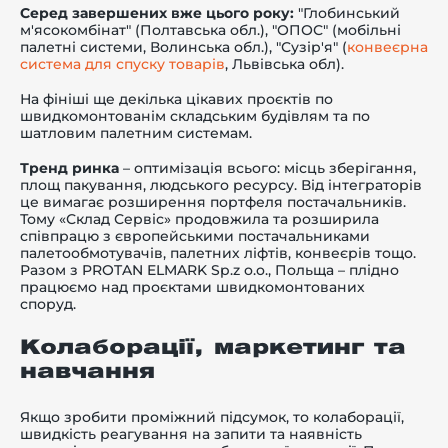
Серед завершених вже цього року:
"Глобинський
м'ясокомбінат" (Полтавська обл.), "ОПОС" (мобільні
палетні системи, Волинська обл.), "Сузір'я" (
конвеєрна
система для спуску товарів
, Львівська обл).
На фініші ще декілька цікавих проєктів по
швидкомонтованім складським будівлям та по
шатловим палетним системам.
Тренд ринка
– оптимізація всього: місць зберігання,
площ пакування, людського ресурсу. Від інтеграторів
це вимагає розширення портфеля постачальників.
Тому «Склад Сервіс» продовжила та розширила
співпрацю з європейськими постачальниками
палетообмотувачів, палетних ліфтів, конвеєрів тощо.
Разом з PROTAN ELMARK Sp.z o.o., Польща – плідно
працюємо над проєктами швидкомонтованих
споруд.
Колаборації, маркетинг та
навчання
Якщо зробити проміжний підсумок, то колаборації,
швидкість реагування на запити та наявність