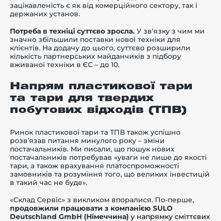
зацікавленість є як від комерційного сектору, так і
держаних установ.
Потреба в техніці суттєво зросла.
У зв'язку з чим ми
значно збільшили поставки нової техніки для
клієнтів. На додачу до цього, суттєво розширили
кількість партнерських майданчиків з підбору
вживаної техніки в ЄС – до 10.
Напрям пластикової тари
та тари для твердих
побутових відходів (ТПВ)
Ринок пластикової тари та ТПВ також успішно
розв’язав питання минулого року – зміни
постачальників. Ми писали, що пошук нових
постачальників потребував «уваги не лише до якості
тари, а також врахування платоспроможності
замовників та розуміння того, що великих інвестицій
в такий час не буде».
«Склад Сервіс» з викликом впоралися. По-перше,
продовжили працювати з компанією SULO
Deutschland GmbH (Німеччина)
у напрямку сміттєвих