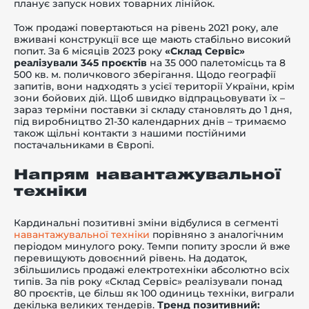
планує запуск нових товарних лінійок.
Тож продажі повертаються на рівень 2021 року, але
вживані конструкції все ще мають стабільно високий
попит. За 6 місяців 2023 року
«Склад Сервіс»
реалізували 345 проєктів
на 35 000 палетомісць та 8
500 кв. м. поличкового зберігання. Щодо географії
запитів, вони надходять з усієї території України, крім
зони бойових дій. Щоб швидко відпрацьовувати їх –
зараз терміни поставки зі складу становлять до 1 дня,
під виробництво 21-30 календарних днів – тримаємо
також щільні контакти з нашими постійними
постачальниками в Європі.
Напрям навантажувальної
техніки
Кардинальні позитивні зміни відбулися в сегменті
навантажувальної техніки
порівняно з аналогічним
періодом минулого року. Темпи попиту зросли й вже
перевищують довоєнний рівень. На додаток,
збільшились продажі електротехніки абсолютно всіх
типів. За пів року «Склад Сервіс» реалізували понад
80 проєктів, це більш як 100 одиниць техніки, виграли
декілька великих тендерів.
Тренд позитивний: