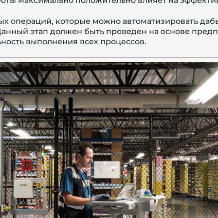
боты максимально положительно влияет на эффектив
ных операций, которые можно автоматизировать даб
Данный этап должен быть проведен на основе предп
ьность выполнения всех процессов.