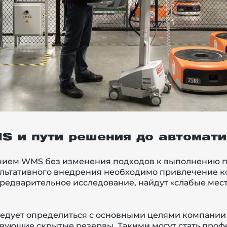
 и пути решения до автомат
нием WMS без изменения подходов к выполнению пр
льтативного внедрения необходимо привлечение к
редварительное исследование, найдут «слабые места
едует определиться с основными целями компании
ствующие скрытые резервы. Такими могут стать про