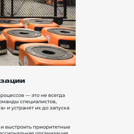
изации
оцессов — это не всегда
оманды специалистов,
» и устранят их до запуска
 и выстроить приоритетные
фессиональная организация