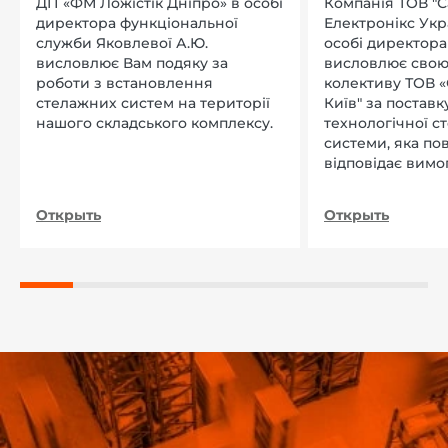
ДП «ФМ Ложістік Дніпро» в особі
Компанія ТОВ "
директора функціональної
Електронікс Укр
служби Яковлевої А.Ю.
особі директора Л
висловлює Вам подяку за
висловлює свою
роботи з встановлення
колективу ТОВ «
стелажних систем на території
Київ" за поставку
нашого складського комплексу.
технологічної с
системи, яка по
відповідає вимо
нашого підприєм
Открыть
Открыть