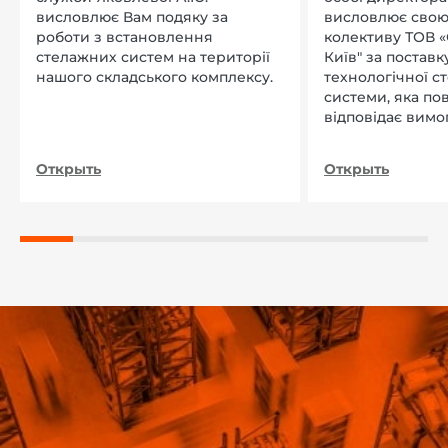
висловлює Вам подяку за
висловлює свою
роботи з встановлення
колективу ТОВ «
стелажних систем на території
Київ" за поставку
нашого складського комплексу.
технологічної с
системи, яка по
відповідає вимо
нашого підприєм
Открыть
Открыть