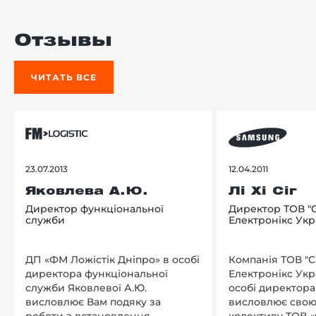
Отзывы
ЧИТАТЬ ВСЕ
23.07.2013
12.04.2011
Яковлева А.Ю.
Лі Хі Сіг
Директор функціональної
Директор ТОВ "
служби
Електронікс Укр
ДП «ФМ Ложістік Дніпро» в особі
Компанія ТОВ "
директора функціональної
Електронікс Укр
служби Яковлевої А.Ю.
особі директора Л
висловлює Вам подяку за
висловлює свою