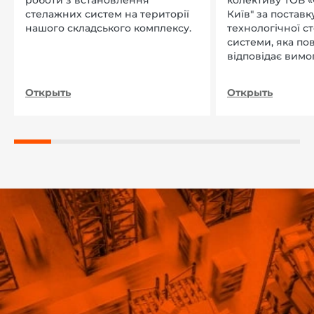
роботи з встановлення
колективу ТОВ «
стелажних систем на території
Київ" за поставку
нашого складського комплексу.
технологічної с
системи, яка по
відповідає вимо
нашого підприєм
Открыть
Открыть