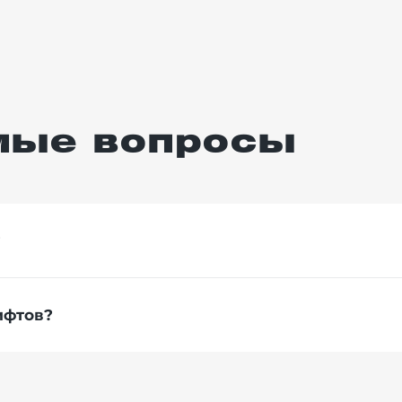
ется в том, что они, по сравнению с обычными, не т
онструкции.
могут поднимать до 30-40 тонн;
мые вопросы
ть даже такие, которые способны перемещать бол
относительной простоте конструкции;
?
одъемник нуждается в ней только при поднятии вве
 потому что для их установки не требуется обору
ифтов?
 и те, которые используются на предприятиях, явл
ков. А это позволяет владельцу сэкономить на зара