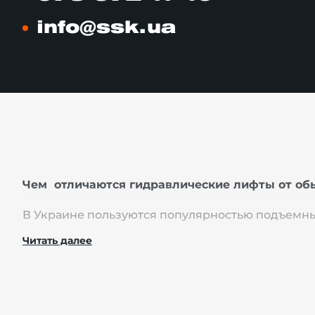
info@ssk.ua
Чем отличаются гидравлические лифты от об
В Украине пользуются популярностью подъемные
производство лифтов. Компания «Склад Сервис»
Читать далее
производителей.
Предлагаемые лифты-подъемники работают за сч
цилиндры. И с помощью масленого давления шт
весом.