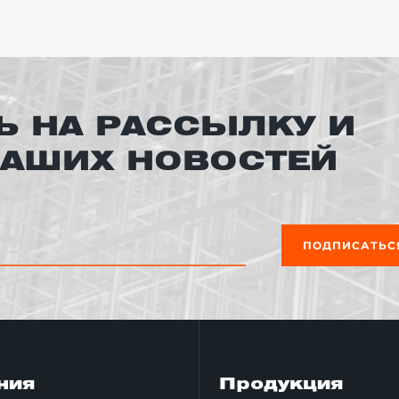
ляется перевозка грузов большой массы. Это могут
вка гидравлических лифтов объясняется необходимос
 из-за инвалидности.
 НА РАССЫЛКУ И
НАШИХ НОВОСТЕЙ
вой лифт, мы запускаем проект в производство. Со
в разобранном виде мы доставляем вам.
емников, необходимо наличия электрического кабеля
ПОДПИСАТЬС
вания и его проверка на работоспособность. Срок 
рабочего дня до пяти. Иногда, если проект очень с
ния
Продукция
ть, позвонив по телефону
073 972 11 40
. Наши менедж