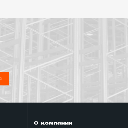
 быть автомобили, станки, конвейеры.
тью облегчить жизнь для людей, которые не
бираются все необходимые комплектующие,
 (220В, 380В). Также перед установкой лифта
Я
установки грузовых лифтов зависит от
ложный, на установку грузового лифта нужно
О компании
еры расскажут вам о цене грузовых лифтов, а