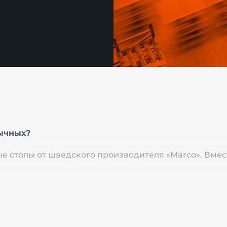
ычных?
 столы от шведского производителя «Marco». Вмест
 предлагает гидравлические лифты на основе подъе
ет электродвигателя, насоса и гидравлических цил
оком выжима платформа лифта поднимается вверх. 