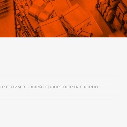
е с этим в нашей стране тоже налажено
мных столов «Marco» и столов от украинских
индров. Насосом выкачивается масло с бака в
Опускается грузовой лифт под собственным