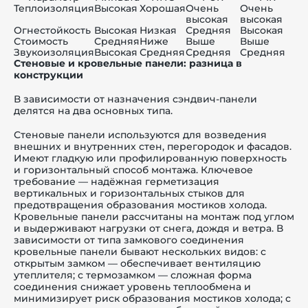
Теплоизоляция
Высокая
Хорошая
Очень
Очень
высокая
высокая
Огнестойкость
Высокая
Низкая
Средняя
Высокая
Стоимость
Средняя
Ниже
Выше
Выше
Звукоизоляция
Высокая
Средняя
Средняя
Средняя
Стеновые и кровельные панели: разница в
конструкции
В зависимости от назначения сэндвич-панели
делятся на два основных типа.
Стеновые панели используются для возведения
внешних и внутренних стен, перегородок и фасадов.
Имеют гладкую или профилированную поверхность
и горизонтальный способ монтажа. Ключевое
требование — надёжная герметизация
вертикальных и горизонтальных стыков для
предотвращения образования мостиков холода.
Кровельные панели рассчитаны на монтаж под углом
и выдерживают нагрузки от снега, дождя и ветра. В
зависимости от типа замкового соединения
кровельные панели бывают нескольких видов: с
открытым замком — обеспечивает вентиляцию
утеплителя; с термозамком — сложная форма
соединения снижает уровень теплообмена и
минимизирует риск образования мостиков холода; с