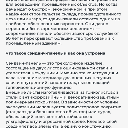
для возведения промышленных объектов. Но когда
речь идёт о быстром, экономичном и при этом
надёжном строительстве склада, производственного
цеха или ангара, сэндвич-панели остаются одним из
наиболее обоснованных вариантов. Они давно
перестали быть «временным решением» —
й этаж
современные панели обеспечивают срок службы от
50 лет и перекрывают большинство требований к
промышленным зданиям.
Что такое сэндвич-панель и как она устроена
Сэндвич-панель — это трёхслойное изделие,
состоящее из двух листов оцинкованной стали и
утеплителя между ними. Именно эта конструкция и
дала название материалу: два внешних несущих
слоя и внутренний заполнитель, выполняющий
теплоизоляционную функцию.
Внешние листы изготавливаются из тонколистовой
стали с антикоррозийным и декоративно-защитным
полимерным покрытием. В зависимости от условий
эксплуатации используется полиэстеровое покрытие
(стандарт для большинства объектов) или пурал,
обладающий повышенной стойкостью к
ультрафиолету и агрессивной среде. Клеевой слой
соединяет все элементы в единую конструкцию,