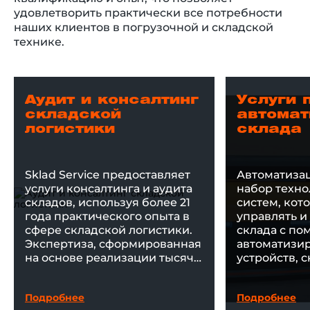
удовлетворить практически все потребности
наших клиентов в погрузочной и складской
технике.
Аудит и консалтинг
Услуги 
складской
автомат
логистики
склада
Sklad Service предоставляет
Автоматизац
услуги консалтинга и аудита
набор техно
складов, используя более 21
систем, кот
года практического опыта в
управлять и
сфере складской логистики.
склада с п
Экспертиза, сформированная
автоматизи
на основе реализации тысяч
устройств, 
проектов, позволяет находить
и ПО.
эффективные решения для
Подробнее
Подробнее
оптимизации складских