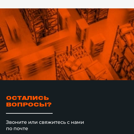
логистическая 
получила значи
увеличение эф
хранения, повы
обработки груз
уверенность в 
целостности св
ОСТАЛИСЬ
ВОПРОСЫ?
Звоните или свяжитесь с нами
по почте