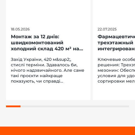
18.05.2026
22.07.2025
Монтаж за 12 днів:
Фармацевтиче
швидкомонтований
трехэтажный 
холодний склад 420 м² на
интегрирова
заході України
паллетные с
Захід України, 420 м&sup2;,
Ключевые особ
стислі терміни. Здавалось би,
решения: Трехэтажный
нічого надзвичайного. Але саме
мезонин: Обесп
такі проєкти найкраще
условия для уд
показують, чи справді
сортировки мел
технологія працює в реальних
благодаря полн
умовах. Домовились про
фиксированным
&laquo;шеф-монтаж&raquo;. Це
специальными п
коли клієнт збирає споруду
Паллетные стел
власними силами, а наші
Оптимизировал
спеціалісти консультують і
крупногабаритн
супроводжують процес &ndash;
паллетированны
технологія справді настільки
обеспечивая лег
проста, що це реально. Клієнт
высокую грузопод